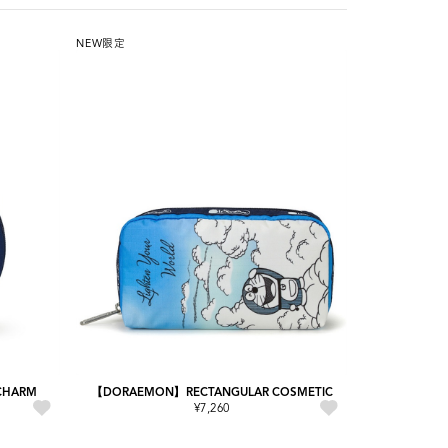
NEW
限定
CHARM
【DORAEMON】RECTANGULAR COSMETIC
¥7,260