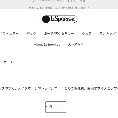
令和8年熊本地震 被災地への支援に関して
ベストセラー
バッグ
ポーチ/アクセサリー
ウェア
ランキング
About LeSportsac
ストア検索
ポーチ
運びやすく、メイクポーチやトラベルポーチとしても便利。豊富なサイズとデザ
60
件