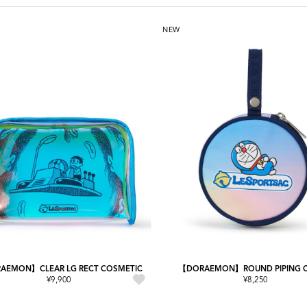
NEW
AEMON】CLEAR LG RECT COSMETIC
【DORAEMON】ROUND PIPING 
¥9,900
¥8,250