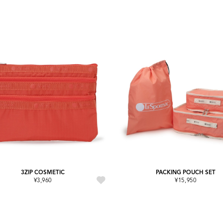
3ZIP COSMETIC
PACKING POUCH SET
¥3,960
¥15,950