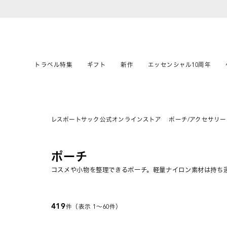
トラベル特集
ギフト
新作
エッセンシャル10周年
レスポートサック公式オンラインストア
ポーチ/アクセサリー
ポーチ
コスメや小物を整理できるポーチ。軽量ナイロン素材は持ち
419
件（表示 1〜60件）