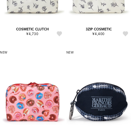
COSMETIC CLUTCH
3ZIP COSMETIC
¥4,730
¥4,400
NEW
NEW