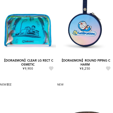
【DORAEMON】CLEAR LG RECT C
【DORAEMON】ROUND PIPING C
OSMETIC
HARM
¥9,900
¥8,250
NEW
限定
NEW