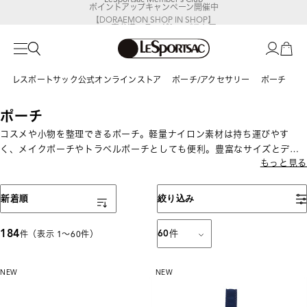
【DORAEMON SHOP IN SHOP】
8/5～表参道フラッグシップストア
レスポートサック公式オンラインストア
ポーチ/アクセサリー
ポーチ
ポーチ
コスメや小物を整理できるポーチ。軽量ナイロン素材は持ち運びやす
く、メイクポーチやトラベルポーチとしても便利。豊富なサイズとデザ
もっと見る
インから選べます。
表示順
新着順
絞り込み
184
60
件
件（表示 1〜60件）
NEW
NEW