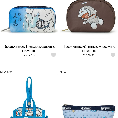
【DORAEMON】RECTANGULAR C
【DORAEMON】MEDIUM DOME C
OSMETIC
OSMETIC
¥7,260
¥7,260
NEW
限定
NEW