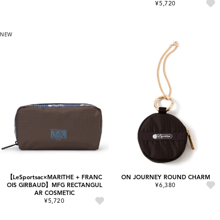
¥5,720
NEW
【LeSportsac×MARITHE + FRANC
ON JOURNEY ROUND CHARM
OIS GIRBAUD】MFG RECTANGUL
¥6,380
AR COSMETIC
¥5,720