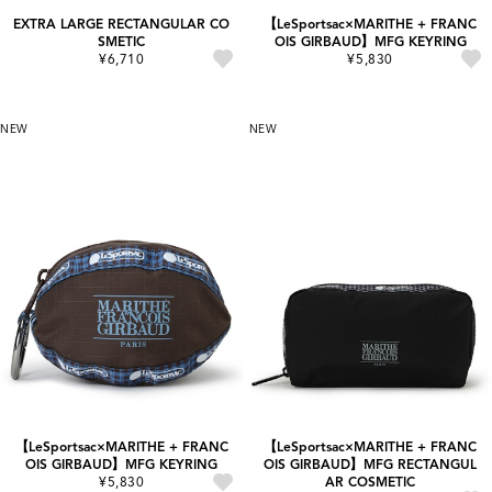
EXTRA LARGE RECTANGULAR CO
【LeSportsac×MARITHE + FRANC
SMETIC
OIS GIRBAUD】MFG KEYRING
¥6,710
¥5,830
NEW
NEW
【LeSportsac×MARITHE + FRANC
【LeSportsac×MARITHE + FRANC
OIS GIRBAUD】MFG KEYRING
OIS GIRBAUD】MFG RECTANGUL
¥5,830
AR COSMETIC