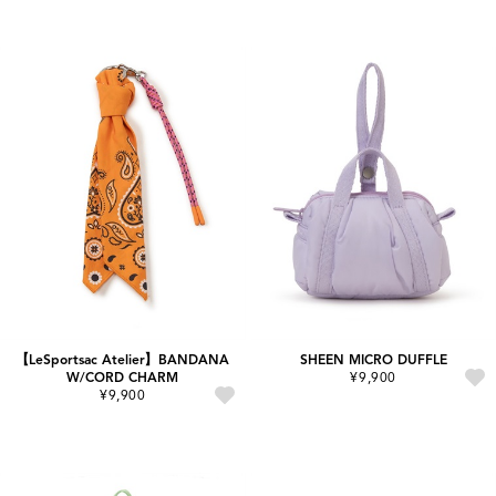
【LeSportsac Atelier】BANDANA
SHEEN MICRO DUFFLE
W/CORD CHARM
¥9,900
¥9,900