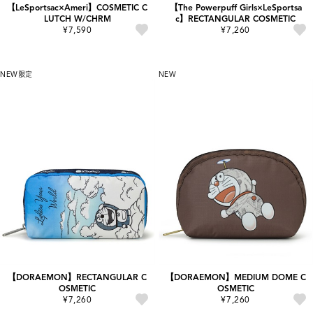
【LeSportsac×Ameri】COSMETIC C
【The Powerpuff Girls×LeSportsa
LUTCH W/CHRM
c】RECTANGULAR COSMETIC
¥7,590
¥7,260
NEW
限定
NEW
【DORAEMON】RECTANGULAR C
【DORAEMON】MEDIUM DOME C
OSMETIC
OSMETIC
¥7,260
¥7,260