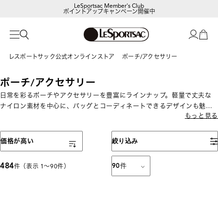
ポイントアップキャンペーン開催中
【DORAEMON SHOP IN SHOP】
8/5～表参道フラッグシップストア
レスポートサック公式オンラインストア
ポーチ/アクセサリー
ポーチ/アクセサリー
日常を彩るポーチやアクセサリーを豊富にラインナップ。軽量で丈夫な
ナイロン素材を中心に、バッグとコーディネートできるデザインも魅
もっと見る
力。日常使いから旅行まで幅広く活躍します。
表示順
価格が高い
絞り込み
484
90
件
件（表示 1〜90件）