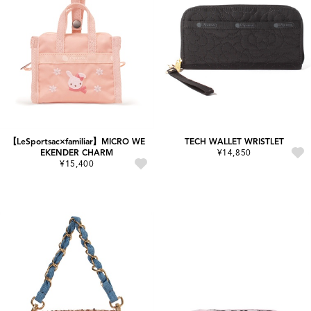
【LeSportsac×familiar】MICRO WE
TECH WALLET WRISTLET
EKENDER CHARM
¥14,850
¥15,400