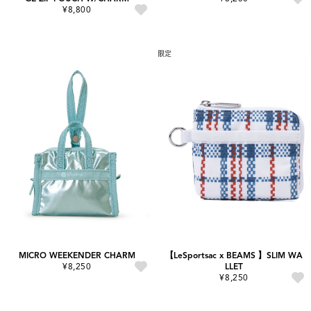
¥8,800
限定
MICRO WEEKENDER CHARM
【LeSportsac x BEAMS 】SLIM WA
¥8,250
LLET
¥8,250