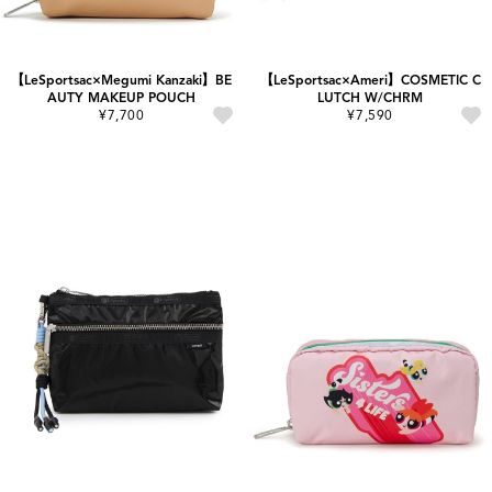
【LeSportsac×Megumi Kanzaki】BE
【LeSportsac×Ameri】COSMETIC C
AUTY MAKEUP POUCH
LUTCH W/CHRM
¥7,700
¥7,590