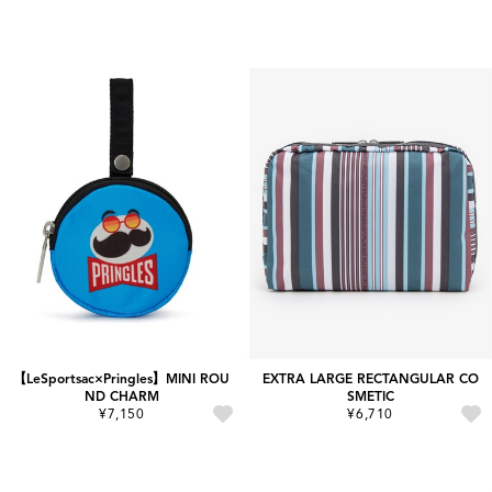
【LeSportsac×Pringles】MINI ROU
EXTRA LARGE RECTANGULAR CO
ND CHARM
SMETIC
¥7,150
¥6,710