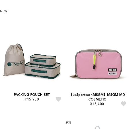
NEW
PACKING POUCH SET
【LeSportsac×MSGM】MSGM MD
¥15,950
COSMETIC
¥15,400
限定