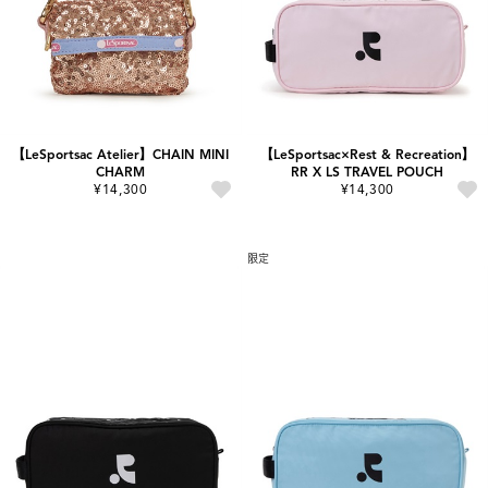
【LeSportsac Atelier】CHAIN MINI
【LeSportsac×Rest & Recreation】
CHARM
RR X LS TRAVEL POUCH
¥14,300
¥14,300
限定