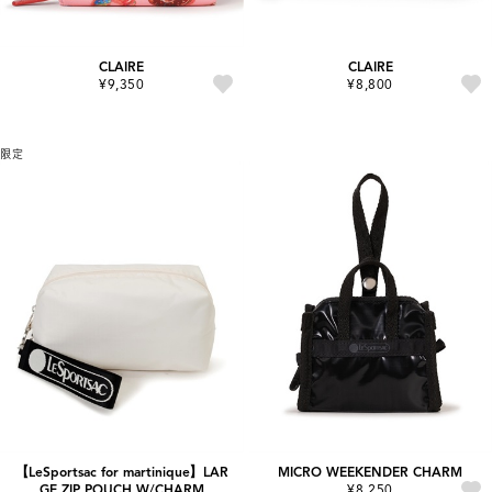
CLAIRE
CLAIRE
¥9,350
¥8,800
限定
【LeSportsac for martinique】LAR
MICRO WEEKENDER CHARM
GE ZIP POUCH W/CHARM
¥8,250