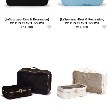
【LeSportsac×Rest & Recreation】
【LeSportsac×Rest & Recreation】
RR X LS TRAVEL POUCH
RR X LS TRAVEL POUCH
¥14,300
¥14,300