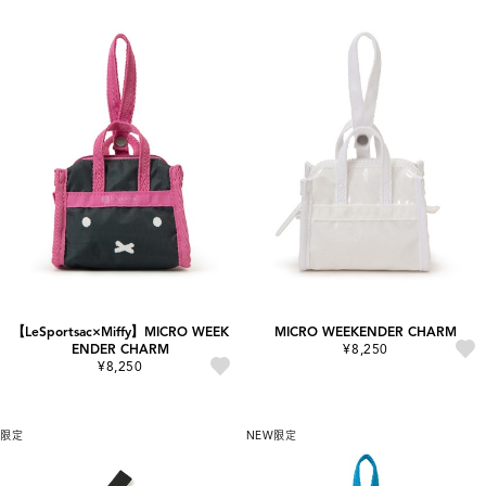
【LeSportsac×Miffy】MICRO WEEK
MICRO WEEKENDER CHARM
ENDER CHARM
¥8,250
¥8,250
限定
NEW
限定