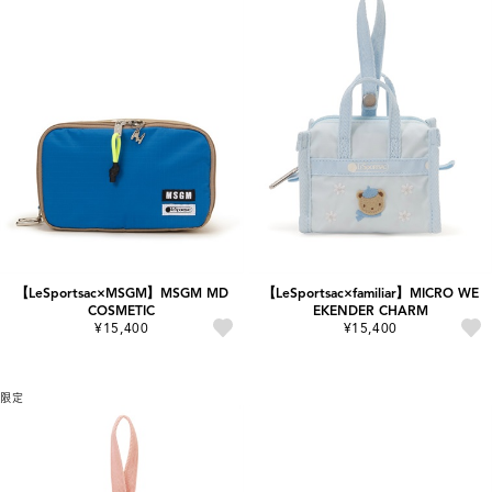
【LeSportsac×MSGM】MSGM MD
【LeSportsac×familiar】MICRO WE
COSMETIC
EKENDER CHARM
¥15,400
¥15,400
限定