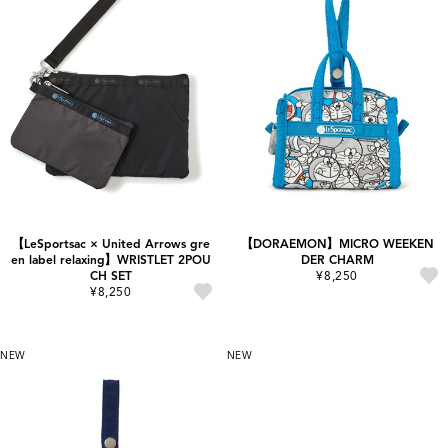
【LeSportsac × United Arrows gre
【DORAEMON】MICRO WEEKEN
en label relaxing】WRISTLET 2POU
DER CHARM
CH SET
¥8,250
¥8,250
NEW
NEW