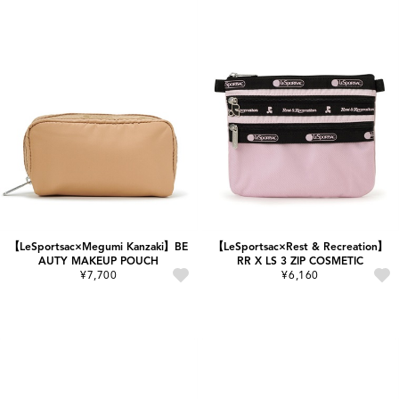
【LeSportsac×Megumi Kanzaki】BE
【LeSportsac×Rest & Recreation】
AUTY MAKEUP POUCH
RR X LS 3 ZIP COSMETIC
¥7,700
¥6,160