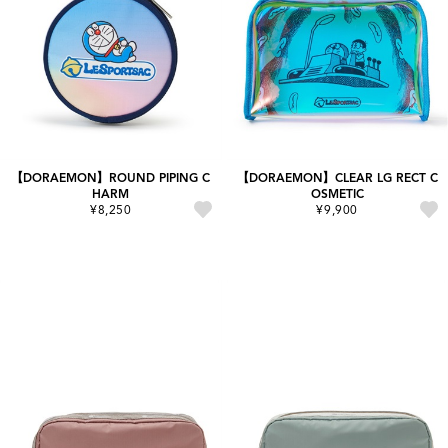
【DORAEMON】ROUND PIPING C
【DORAEMON】CLEAR LG RECT C
HARM
OSMETIC
¥8,250
¥9,900