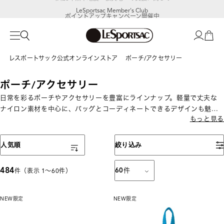
LeSportsac Member's Club
ポイントアップキャンペーン開催中
レスポートサック公式オンラインストア
ポーチ/アクセサリー
ポーチ/アクセサリー
日常を彩るポーチやアクセサリーを豊富にラインナップ。軽量で丈夫な
ナイロン素材を中心に、バッグとコーディネートできるデザインも魅
もっと見る
力。日常使いから旅行まで幅広く活躍します。
表示順
人気順
絞り込み
484
60
件
件（表示 1〜60件）
NEW
限定
NEW
限定