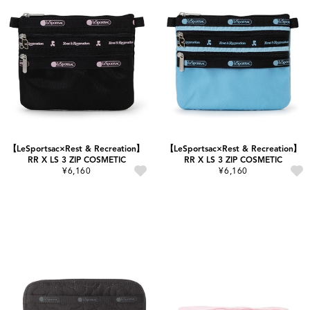
【LeSportsac×Rest & Recreation】
【LeSportsac×Rest & Recreation】
RR X LS 3 ZIP COSMETIC
RR X LS 3 ZIP COSMETIC
¥6,160
¥6,160