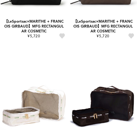
【LeSportsac×MARITHE + FRANC
【LeSportsac×MARITHE + FRANC
OIS GIRBAUD】MFG RECTANGUL
OIS GIRBAUD】MFG RECTANGUL
AR COSMETIC
AR COSMETIC
¥5,720
¥5,720