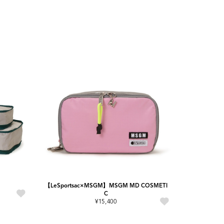
【LeSportsac×MSGM】MSGM MD COSMETI
C
¥15,400