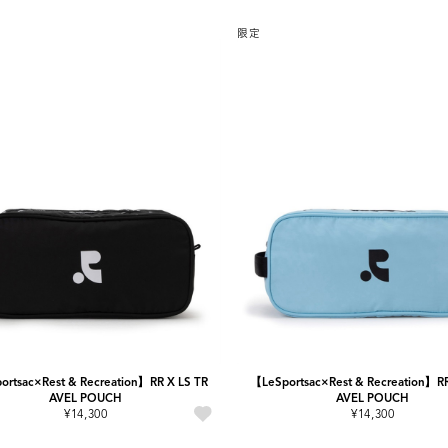
限定
rtsac×Rest & Recreation】RR X LS TR
【LeSportsac×Rest & Recreation】RR
AVEL POUCH
AVEL POUCH
¥14,300
¥14,300