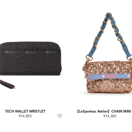
TECH WALLET WRISTLET
【LeSportsac Atelier】CHAIN MIN
¥14,850
¥14,300