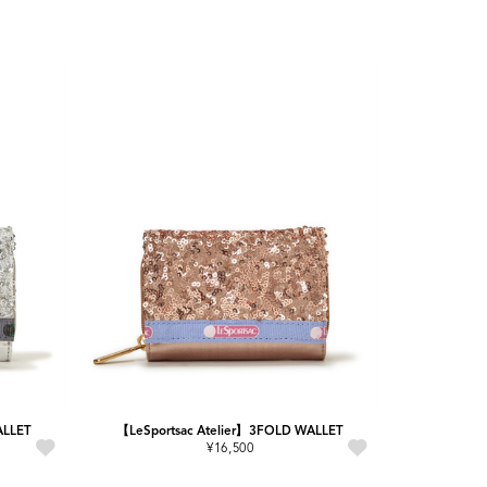
ALLET
【LeSportsac Atelier】3FOLD WALLET
¥16,500