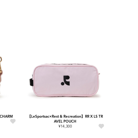
I CHARM
【LeSportsac×Rest & Recreation】RR X LS TR
AVEL POUCH
¥14,300