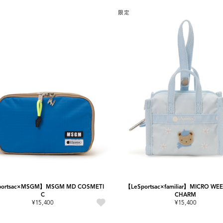
限定
portsac×MSGM】MSGM MD COSMETI
【LeSportsac×familiar】MICRO WE
C
CHARM
¥15,400
¥15,400