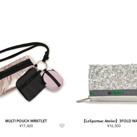
MULTI POUCH WRISTLET
【LeSportsac Atelier】3FOLD W
¥17,600
¥16,500