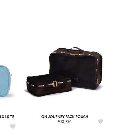
 X LS TR
ON JOURNEY PACK POUCH
¥13,750