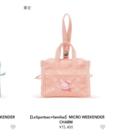
限定
EKENDER
【LeSportsac×familiar】MICRO WEEKENDER
CHARM
¥15,400