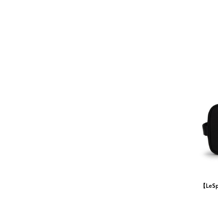
【LeSpo