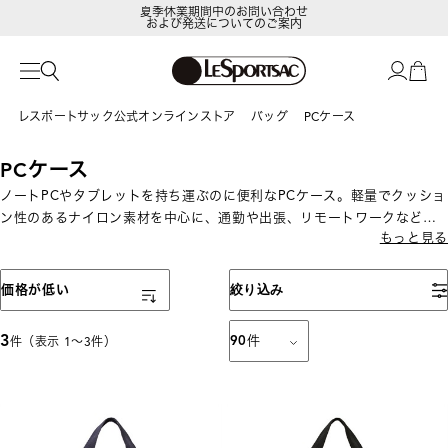
夏季休業期間中のお問い合わせ
および発送についてのご案内
レスポートサック公式オンラインストア
バッグ
PCケース
PCケース
ノートPCやタブレットを持ち運ぶのに便利なPCケース。軽量でクッショ
ン性のあるナイロン素材を中心に、通勤や出張、リモートワークなどの
もっと見る
PC持ち運びに最適です。
表示順
価格が低い
絞り込み
3
90
件
件（表示 1〜3件）