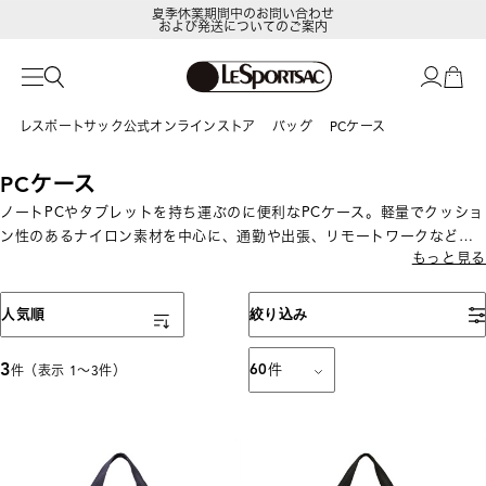
夏季休業期間中のお問い合わせ
および発送についてのご案内
レスポートサック公式オンラインストア
バッグ
PCケース
PCケース
ノートPCやタブレットを持ち運ぶのに便利なPCケース。軽量でクッショ
ン性のあるナイロン素材を中心に、通勤や出張、リモートワークなどの
もっと見る
PC持ち運びに最適です。
表示順
人気順
絞り込み
3
60
件
件（表示 1〜3件）