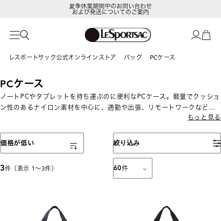
夏季休業期間中のお問い合わせ
および発送についてのご案内
レスポートサック公式オンラインストア
バッグ
PCケース
PCケース
ノートPCやタブレットを持ち運ぶのに便利なPCケース。軽量でクッショ
ン性のあるナイロン素材を中心に、通勤や出張、リモートワークなどの
もっと見る
PC持ち運びに最適です。
表示順
価格が低い
絞り込み
3
60
件
件（表示 1〜3件）