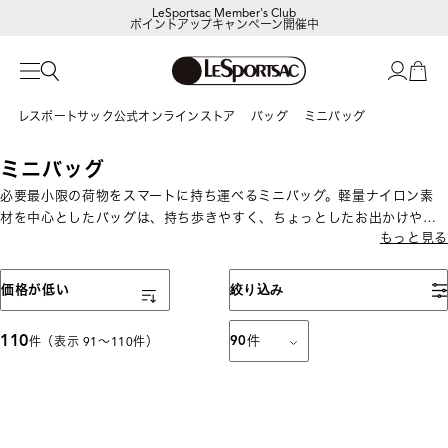
LeSportsac Member's Club
ポイントアップキャンペーン開催中
レスポートサック公式オンラインストア
バッグ
ミニバッグ
ミニバッグ
必要最小限の荷物をスマートに持ち運べるミニバッグ。軽量ナイロン素
材を中心としたバッグは、持ち歩きやすく、ちょっとしたお出かけやサ
もっと見る
ブバッグ、旅行時の街歩きにも便利です。
表示順
価格が低い
絞り込み
110
90
件
件（表示 91〜110件）