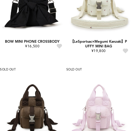
BOW MINI PHONE CROSSBODY
【LeSportsac×Megumi Kanzaki】P
¥16,500
UFFY MINI BAG
¥19,800
SOLD OUT
SOLD OUT