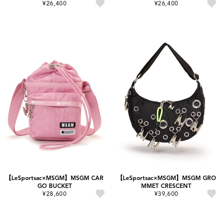
¥26,400
¥26,400
【LeSportsac×MSGM】MSGM CAR
【LeSportsac×MSGM】MSGM GRO
GO BUCKET
MMET CRESCENT
¥28,600
¥39,600