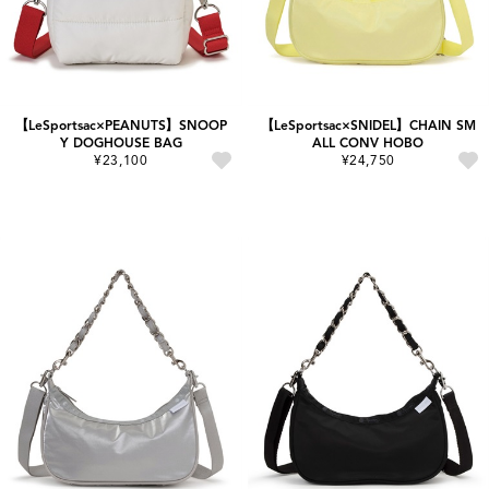
【LeSportsac×PEANUTS】SNOOP
【LeSportsac×SNIDEL】CHAIN SM
Y DOGHOUSE BAG
ALL CONV HOBO
¥23,100
¥24,750