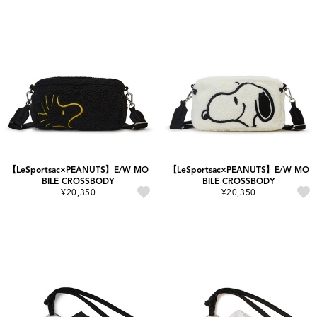
【LeSportsac×PEANUTS】E/W MO
【LeSportsac×PEANUTS】E/W MO
BILE CROSSBODY
BILE CROSSBODY
¥20,350
¥20,350