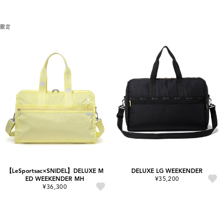
限定
【LeSportsac×SNIDEL】DELUXE M
DELUXE LG WEEKENDER
ED WEEKENDER MH
¥35,200
¥36,300