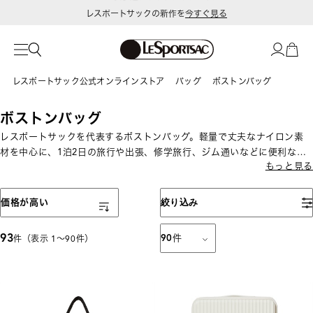
レスポートサックの新作を
今すぐ見る
令和8年熊本地震 被災地への支援に関して
レスポートサック公式オンラインストア
バッグ
ボストンバッグ
ボストンバッグ
レスポートサックを代表するボストンバッグ。軽量で丈夫なナイロン素
材を中心に、1泊2日の旅行や出張、修学旅行、ジム通いなどに便利な大
もっと見る
容量サイズから、日常使いしやすいサイズまで展開しています。機内持
ち込み可能サイズも揃い、旅行やお出かけに便利なバッグです。
表示順
価格が高い
絞り込み
93
90
件
件（表示 1〜90件）