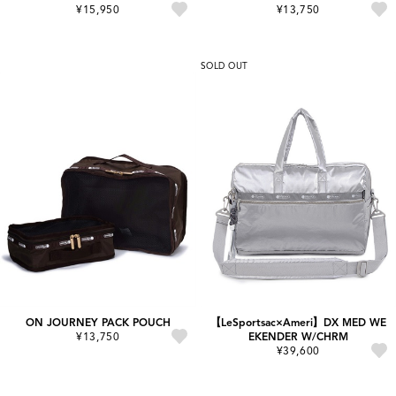
¥15,950
¥13,750
SOLD OUT
ON JOURNEY PACK POUCH
【LeSportsac×Ameri】DX MED WE
¥13,750
EKENDER W/CHRM
¥39,600