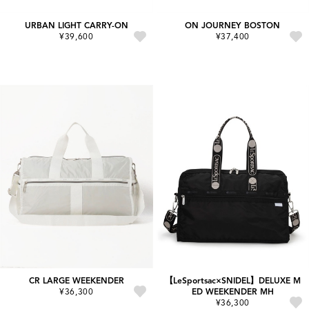
URBAN LIGHT CARRY-ON
ON JOURNEY BOSTON
¥39,600
¥37,400
CR LARGE WEEKENDER
【LeSportsac×SNIDEL】DELUXE M
¥36,300
ED WEEKENDER MH
¥36,300