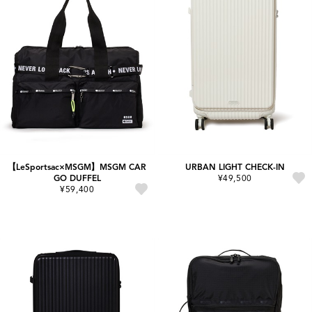
【LeSportsac×MSGM】MSGM CAR
URBAN LIGHT CHECK-IN
GO DUFFEL
¥49,500
¥59,400