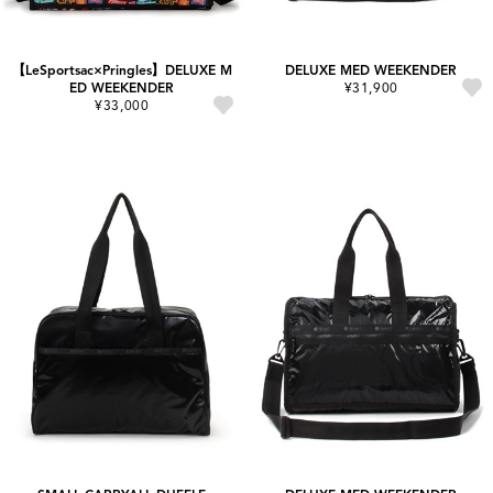
【LeSportsac×Pringles】DELUXE M
DELUXE MED WEEKENDER
ED WEEKENDER
¥31,900
¥33,000