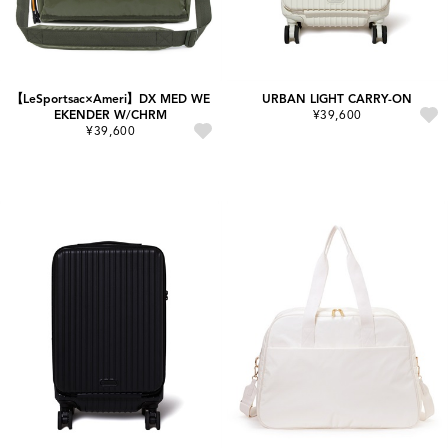
【LeSportsac×Ameri】DX MED WE
URBAN LIGHT CARRY-ON
EKENDER W/CHRM
¥39,600
¥39,600