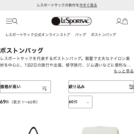
夏季休業期間中のお問い合わせ
および発送についてのご案内
レスポートサック公式オンラインストア
バッグ
ボストンバッグ
ボストンバッグ
レスポートサックを代表するボストンバッグ。軽量で丈夫なナイロン素
材を中心に、1泊2日の旅行や出張、修学旅行、ジム通いなどに便利な大
もっと見る
容量サイズから、日常使いしやすいサイズまで展開しています。機内持
ち込み可能サイズも揃い、旅行やお出かけに便利なバッグです。
表示順
価格が高い
絞り込み
69
60
件
件（表示 1〜60件）