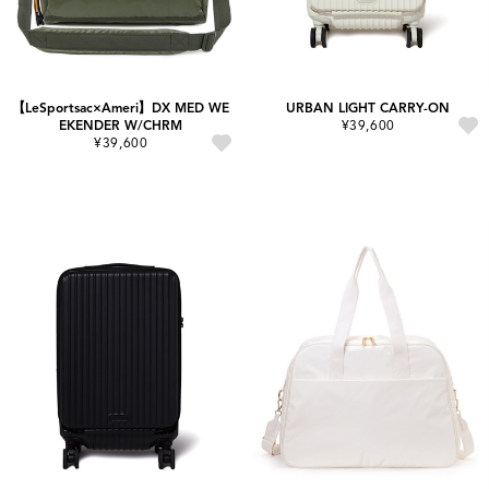
【LeSportsac×Ameri】DX MED WE
URBAN LIGHT CARRY-ON
EKENDER W/CHRM
¥39,600
¥39,600