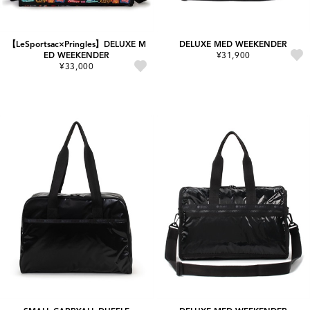
【LeSportsac×Pringles】DELUXE M
DELUXE MED WEEKENDER
ED WEEKENDER
¥31,900
¥33,000