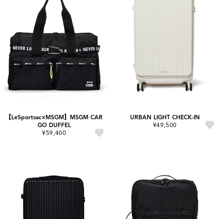
【LeSportsac×MSGM】MSGM CAR
URBAN LIGHT CHECK-IN
GO DUFFEL
¥49,500
¥59,400