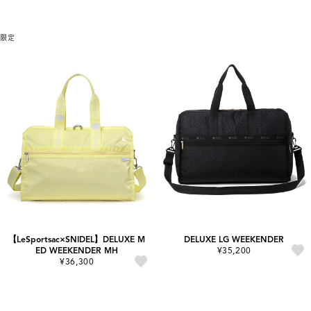
限定
【LeSportsac×SNIDEL】DELUXE M
DELUXE LG WEEKENDER
ED WEEKENDER MH
¥35,200
¥36,300