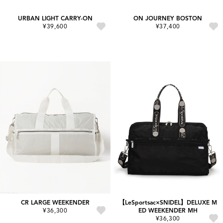
URBAN LIGHT CARRY-ON
ON JOURNEY BOSTON
¥39,600
¥37,400
CR LARGE WEEKENDER
【LeSportsac×SNIDEL】DELUXE M
¥36,300
ED WEEKENDER MH
¥36,300