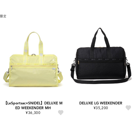
限定
【LeSportsac×SNIDEL】DELUXE M
DELUXE LG WEEKENDER
ED WEEKENDER MH
¥35,200
¥36,300