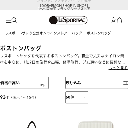
【DORAEMON SHOP IN SHOP】
8/5～表参道フラッグシップストア
レスポートサック公式オンラインストア
バッグ
ボストンバッグ
ボストンバッグ
レスポートサックを代表するボストンバッグ。軽量で丈夫なナイロン素
材を中心に、1泊2日の旅行や出張、修学旅行、ジム通いなどに便利な大
もっと見る
容量サイズから、日常使いしやすいサイズまで展開しています。機内持
ち込み可能サイズも揃い、旅行やお出かけに便利なバッグです。
表示順
価格が高い
絞り込み
93
60
件
件（表示 1〜60件）