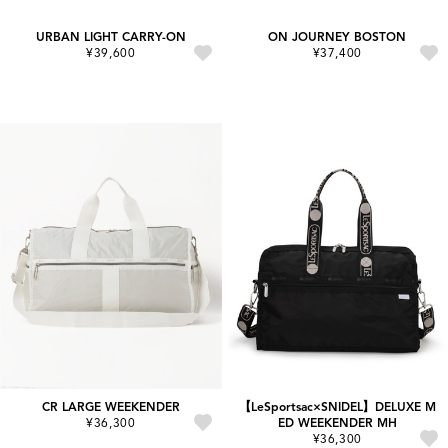
URBAN LIGHT CARRY-ON
ON JOURNEY BOSTON
¥39,600
¥37,400
CR LARGE WEEKENDER
【LeSportsac×SNIDEL】DELUXE M
¥36,300
ED WEEKENDER MH
¥36,300