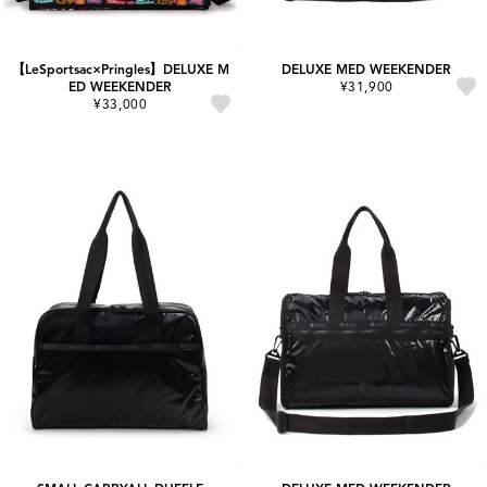
【LeSportsac×Pringles】DELUXE M
DELUXE MED WEEKENDER
ED WEEKENDER
¥31,900
¥33,000