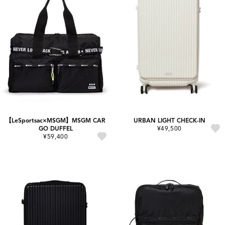
【LeSportsac×MSGM】MSGM CAR
URBAN LIGHT CHECK-IN
GO DUFFEL
¥49,500
¥59,400