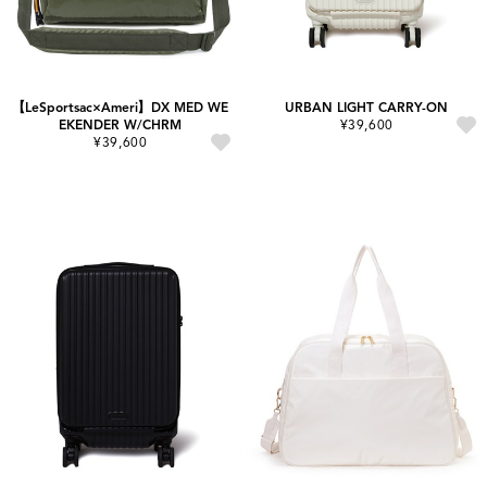
【LeSportsac×Ameri】DX MED WE
URBAN LIGHT CARRY-ON
EKENDER W/CHRM
¥39,600
¥39,600