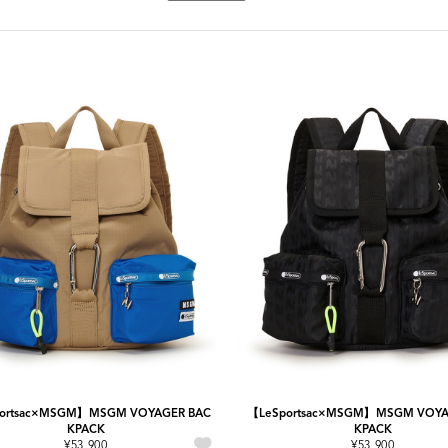
ortsac×MSGM】MSGM VOYAGER BAC
【LeSportsac×MSGM】MSGM VOYA
KPACK
KPACK
¥53,900
¥53,900