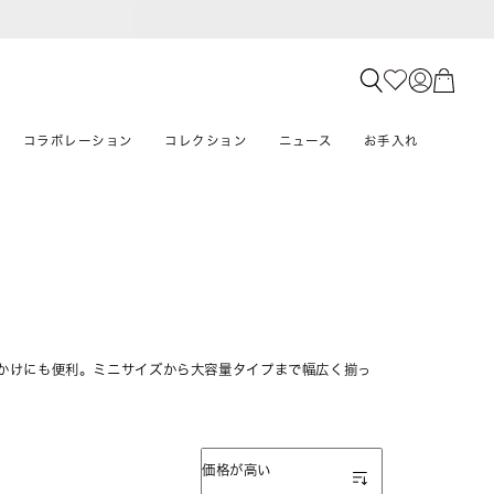
コラボレーション
コレクション
ニュース
お手入れ
かけにも便利。ミニサイズから大容量タイプまで幅広く揃っ
表示順
価格が高い