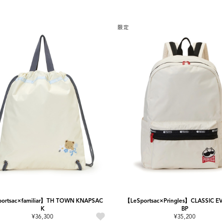
限定
ortsac×familiar】TH TOWN KNAPSAC
【LeSportsac×Pringles】CLASSIC 
K
BP
¥36,300
¥35,200