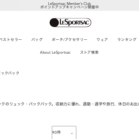
LeSportsac Member's Club
ポイントアップキャンペーン開催中
【DORAEMON SHOP IN SHOP】
8/5～表参道フラッグシップストア
ベストセラー
バッグ
ポーチ/アクセサリー
ウェア
ランキング
About LeSportsac
ストア検索
バックパック
ックのリュック・バックパック。収納力に優れ、通勤・通学や旅行、休日のお出
90
件