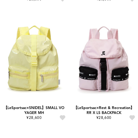
【LeSportsac×SNIDEL】SMALL VO
【LeSportsac×Rest & Recreation】
YAGER MH
RR X LS BACKPACK
¥28,600
¥28,600