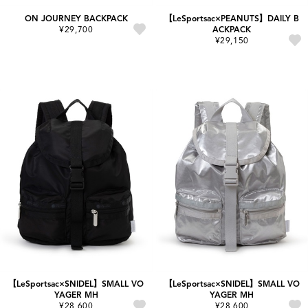
ON JOURNEY BACKPACK
【LeSportsac×PEANUTS】DAILY B
¥29,700
ACKPACK
¥29,150
【LeSportsac×SNIDEL】SMALL VO
【LeSportsac×SNIDEL】SMALL VO
YAGER MH
YAGER MH
¥28,600
¥28,600