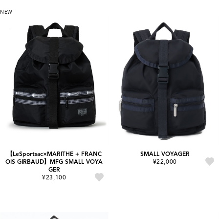
NEW
【LeSportsac×MARITHE + FRANC
SMALL VOYAGER
OIS GIRBAUD】MFG SMALL VOYA
¥22,000
GER
¥23,100