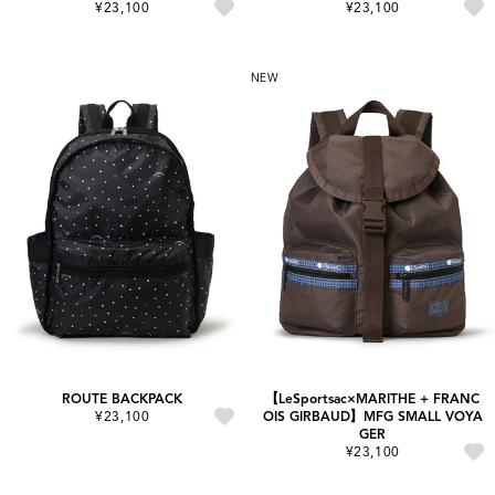
¥23,100
¥23,100
NEW
ROUTE BACKPACK
【LeSportsac×MARITHE + FRANC
¥23,100
OIS GIRBAUD】MFG SMALL VOYA
GER
¥23,100