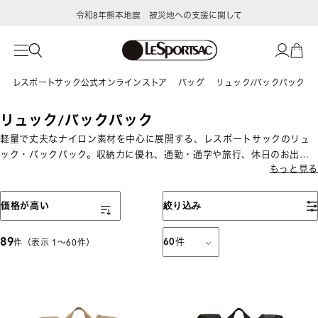
令和8年熊本地震 被災地への支援に関して
レスポートサック公式オンラインストア
バッグ
リュック/バックパック
リュック/バックパック
軽量で丈夫なナイロン素材を中心に展開する、レスポートサックのリュ
ック・バックパック。収納力に優れ、通勤・通学や旅行、休日のお出か
もっと見る
けにも便利。ミニサイズから大容量タイプまで幅広く揃っています。
表示順
価格が高い
絞り込み
89
60
件
件（表示 1〜60件）