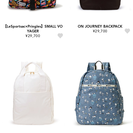
【LeSportsac×Pringles】SMALL VO
ON JOURNEY BACKPACK
YAGER
¥29,700
¥29,700