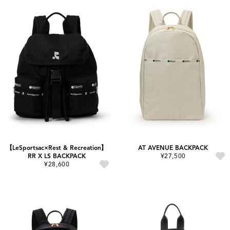
【LeSportsac×Rest & Recreation】
AT AVENUE BACKPACK
RR X LS BACKPACK
¥27,500
¥28,600