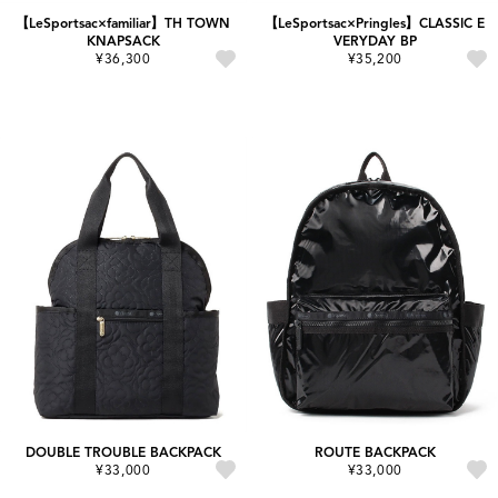
【LeSportsac×familiar】TH TOWN
【LeSportsac×Pringles】CLASSIC E
KNAPSACK
VERYDAY BP
¥36,300
¥35,200
DOUBLE TROUBLE BACKPACK
ROUTE BACKPACK
¥33,000
¥33,000