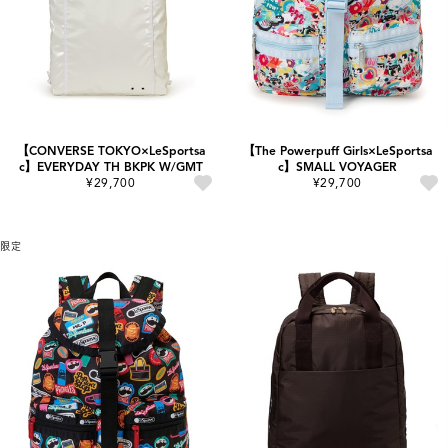
【CONVERSE TOKYO×LeSportsa
【The Powerpuff Girls×LeSportsa
c】EVERYDAY TH BKPK W/GMT
c】SMALL VOYAGER
¥29,700
¥29,700
限定