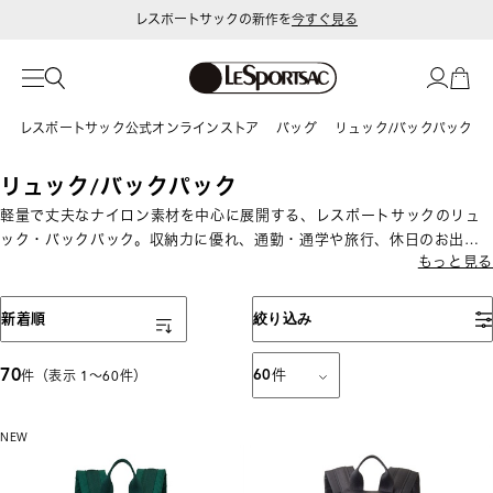
レスポートサックの新作を
今すぐ見る
令和8年熊本地震 被災地への支援に関して
レスポートサック公式オンラインストア
バッグ
リュック/バックパック
リュック/バックパック
軽量で丈夫なナイロン素材を中心に展開する、レスポートサックのリュ
ック・バックパック。収納力に優れ、通勤・通学や旅行、休日のお出か
もっと見る
けにも便利。ミニサイズから大容量タイプまで幅広く揃っています。
表示順
新着順
絞り込み
70
60
件
件（表示 1〜60件）
NEW