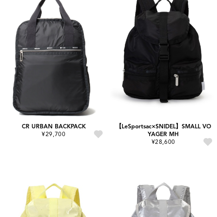
CR URBAN BACKPACK
【LeSportsac×SNIDEL】SMALL VO
¥29,700
YAGER MH
¥28,600