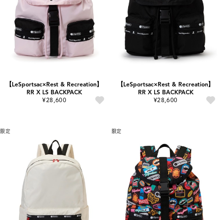
【LeSportsac×Rest & Recreation】
【LeSportsac×Rest & Recreation】
RR X LS BACKPACK
RR X LS BACKPACK
¥28,600
¥28,600
限定
限定