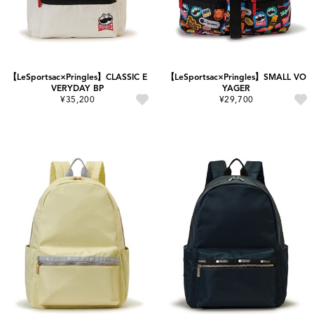
【LeSportsac×Pringles】CLASSIC E
【LeSportsac×Pringles】SMALL VO
VERYDAY BP
YAGER
¥35,200
¥29,700