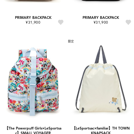
PRIMARY BACKPACK
PRIMARY BACKPACK
¥31,900
¥31,900
限定
【The Powerpuff Girls×LeSportsa
【LeSportsac×familiar】TH TOWN
c】SMALL VOYAGER
KNAPSACK