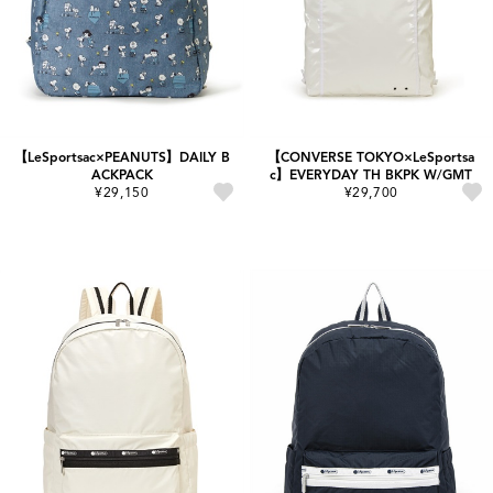
【LeSportsac×PEANUTS】DAILY B
【CONVERSE TOKYO×LeSportsa
ACKPACK
c】EVERYDAY TH BKPK W/GMT
¥29,150
¥29,700