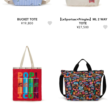
BUCKET TOTE
【LeSportsac×Pringles】ML 2 WAY
¥19,800
TOTE
¥27,500