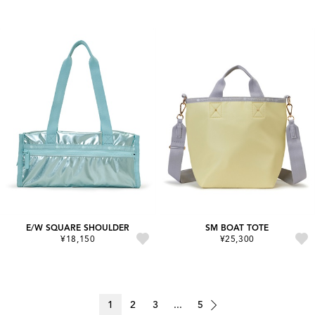
E/W SQUARE SHOULDER
SM BOAT TOTE
¥18,150
¥25,300
1
2
3
...
5