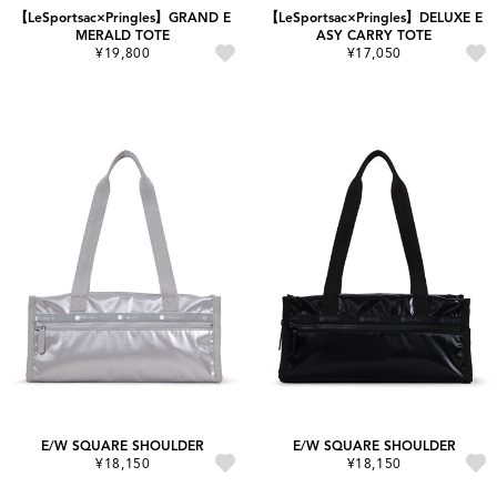
【LeSportsac×Pringles】GRAND E
【LeSportsac×Pringles】DELUXE E
MERALD TOTE
ASY CARRY TOTE
¥19,800
¥17,050
E/W SQUARE SHOULDER
E/W SQUARE SHOULDER
¥18,150
¥18,150