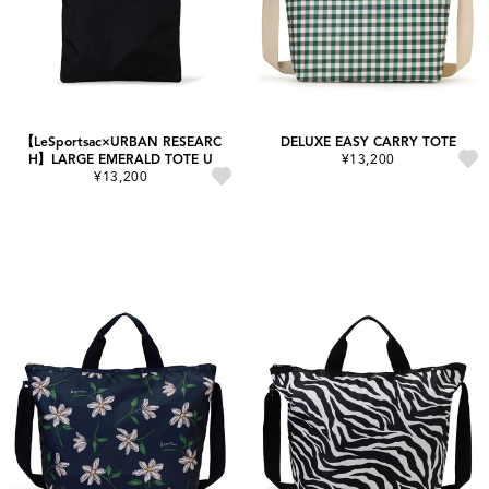
【LeSportsac×URBAN RESEARC
DELUXE EASY CARRY TOTE
H】LARGE EMERALD TOTE U
¥13,200
¥13,200