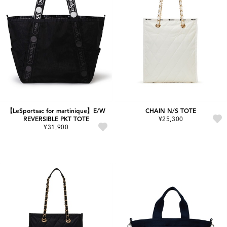
【LeSportsac for martinique】E/W
CHAIN N/S TOTE
REVERSIBLE PKT TOTE
¥25,300
¥31,900