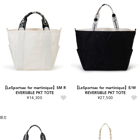
【LeSportsac for martinique】SM R
【LeSportsac for martinique】E/W
EVERSIBLE PKT TOTE
REVERSIBLE PKT TOTE
¥14,300
¥27,500
限定