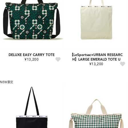
DELUXE EASY CARRY TOTE
【LeSportsac×URBAN RESEARC
¥13,200
H】LARGE EMERALD TOTE U
¥13,200
NEW
限定