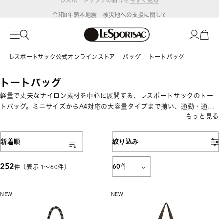
令和8年熊本地震 被災地への支援に関して
レスポートサック公式オンラインストア
バッグ
トートバッグ
トートバッグ
軽量で丈夫なナイロン素材を中心に展開する、レスポートサックのトー
トバッグ。ミニサイズからA4対応の大容量タイプまで揃い、通勤・通学
もっと見る
やデイリー使い、ママバッグにもおすすめ。収納力と使いやすさを兼ね
備えた人気バッグです。
表示順
新着順
絞り込み
252
60
件
件（表示 1〜60件）
NEW
NEW