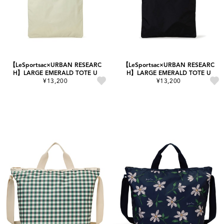
【LeSportsac×URBAN RESEARC
【LeSportsac×URBAN RESEARC
H】LARGE EMERALD TOTE U
H】LARGE EMERALD TOTE U
¥13,200
¥13,200