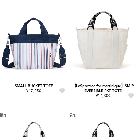
SMALL BUCKET TOTE
【LeSportsac for martinique】SM R
¥17,050
EVERSIBLE PKT TOTE
¥14,300
限定
限定