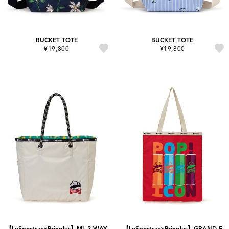
BUCKET TOTE
BUCKET TOTE
¥19,800
¥19,800
【LeSportsac×Pringles】ML 2 WAY
【LeSportsac×Pringles】GRAND E