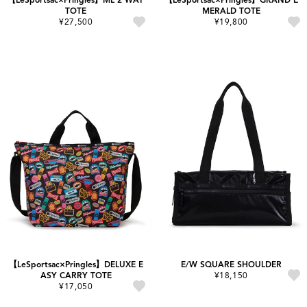
TOTE
MERALD TOTE
¥27,500
¥19,800
【LeSportsac×Pringles】DELUXE E
E/W SQUARE SHOULDER
ASY CARRY TOTE
¥18,150
¥17,050