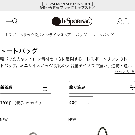
【DORAEMON SHOP IN SHOP】
8/5～表参道フラッグシップストア
今すぐ見る
レスポートサック公式オンラインストア
バッグ
トートバッグ
トートバッグ
軽量で丈夫なナイロン素材を中心に展開する、レスポートサックのトー
トバッグ。ミニサイズからA4対応の大容量タイプまで揃い、通勤・通学
もっと見る
やデイリー使い、ママバッグにもおすすめ。収納力と使いやすさを兼ね
備えた人気バッグです。
表示順
新着順
絞り込み
196
60
件
件（表示 1〜60件）
NEW
NEW