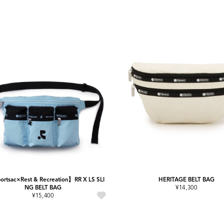
rtsac×Rest & Recreation】RR X LS SLI
HERITAGE BELT BAG
NG BELT BAG
¥14,300
¥15,400