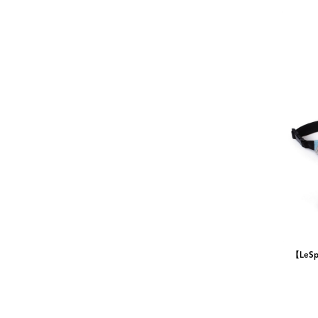
【LeSpo