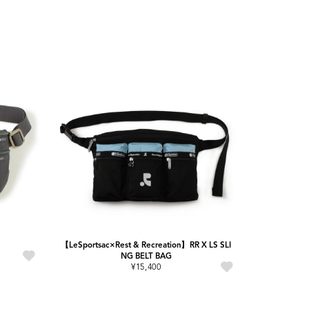
【LeSportsac×Rest & Recreation】RR X LS SLI
NG BELT BAG
¥15,400