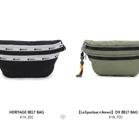
HERITAGE BELT BAG
【LeSportsac×Ameri】DX BELT BA
¥14,300
¥18,700