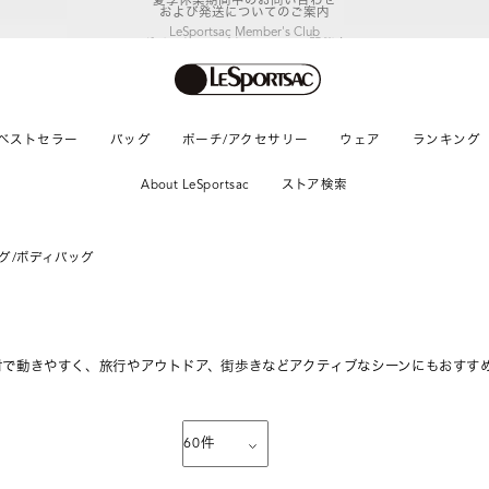
LeSportsac Member's Club
ポイントアップキャンペーン開催中
ベストセラー
バッグ
ポーチ/アクセサリー
ウェア
ランキング
About LeSportsac
ストア検索
グ/ボディバッグ
材で動きやすく、旅行やアウトドア、街歩きなどアクティブなシーンにもおすす
60
件