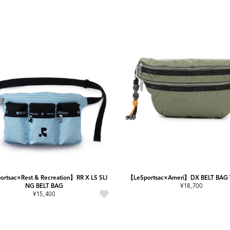
rtsac×Rest & Recreation】RR X LS SLI
【LeSportsac×Ameri】DX BELT BA
NG BELT BAG
¥18,700
¥15,400