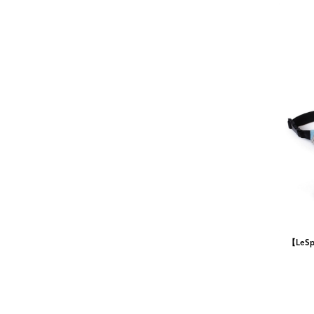
【LeSpo