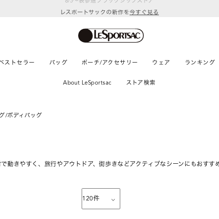
レスポートサックの新作を
今すぐ見る
ベストセラー
バッグ
ポーチ/アクセサリー
ウェア
ランキング
About LeSportsac
ストア検索
グ/ボディバッグ
材で動きやすく、旅行やアウトドア、街歩きなどアクティブなシーンにもおすす
120
件