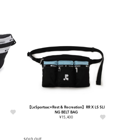
【LeSportsac×Rest & Recreation】RR X LS SLI
NG BELT BAG
¥15,400
SOLD OUT