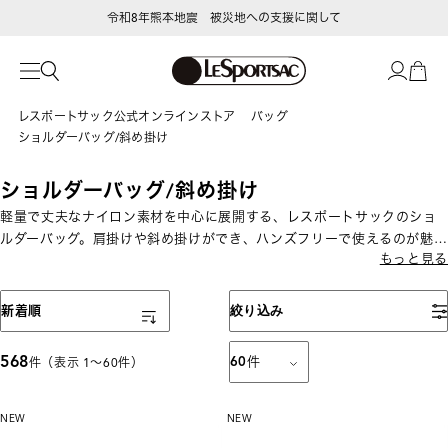
LeSportsac Member's Club
ポイントアップキャンペーン開催中
レスポートサック公式オンラインストア
バッグ
ショルダーバッグ/斜め掛け
ショルダーバッグ/斜め掛け
軽量で丈夫なナイロン素材を中心に展開する、レスポートサックのショ
ルダーバッグ。肩掛けや斜め掛けができ、ハンズフリーで使えるのが魅
もっと見る
力です。ミニサイズからA4対応まで揃い、通勤・旅行・お出かけなど幅
広いシーンで活躍します。
表示順
新着順
絞り込み
568
60
件
件（表示 1〜60件）
NEW
NEW