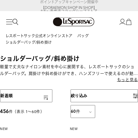
【DORAEMON SHOP IN SHOP】
8/5～表参道フラッグシップストア
レスポートサック公式オンラインストア
バッグ
ショルダーバッグ/斜め掛け
ショルダーバッグ/斜め掛け
軽量で丈夫なナイロン素材を中心に展開する、レスポートサックのショ
ルダーバッグ。肩掛けや斜め掛けができ、ハンズフリーで使えるのが魅
もっと見る
力です。ミニサイズからA4対応まで揃い、通勤・旅行・お出かけなど幅
広いシーンで活躍します。
表示順
新着順
絞り込み
456
60
件
件（表示 1〜60件）
NEW
NEW