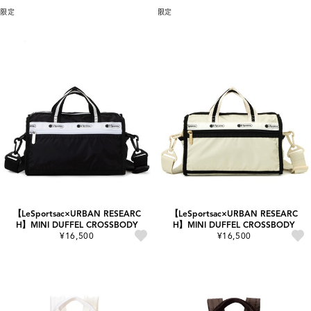
限定
限定
【LeSportsac×URBAN RESEARC
【LeSportsac×URBAN RESEARC
H】MINI DUFFEL CROSSBODY
H】MINI DUFFEL CROSSBODY
¥16,500
¥16,500