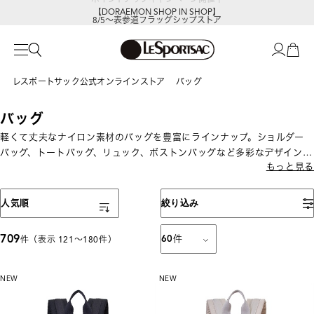
【DORAEMON SHOP IN SHOP】
8/5～表参道フラッグシップストア
レスポートサック公式オンラインストア
バッグ
バッグ
軽くて丈夫なナイロン素材のバッグを豊富にラインナップ。ショルダー
バッグ、トートバッグ、リュック、ボストンバッグなど多彩なデザインと
もっと見る
サイズを展開。通勤・通学、旅行、デイリー使いまでさまざまなシーン
で活躍する機能性派バッグが揃います。
表示順
人気順
絞り込み
709
60
件
件（表示 121〜180件）
NEW
NEW