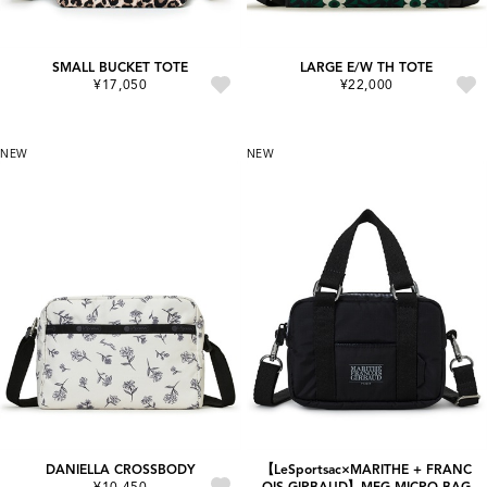
SMALL BUCKET TOTE
LARGE E/W TH TOTE
¥17,050
¥22,000
NEW
NEW
DANIELLA CROSSBODY
【LeSportsac×MARITHE + FRANC
¥10,450
OIS GIRBAUD】MFG MICRO BAG