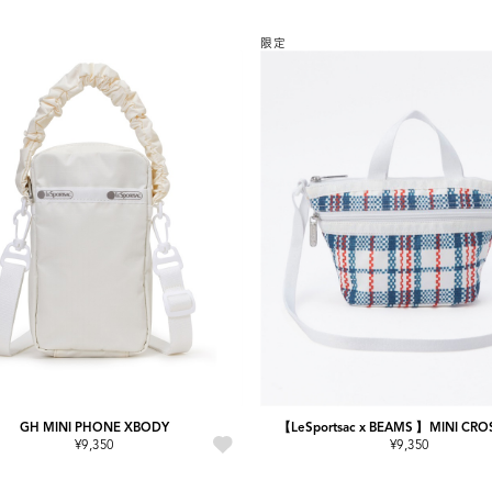
限定
GH MINI PHONE XBODY
【LeSportsac x BEAMS 】MINI CR
¥9,350
¥9,350