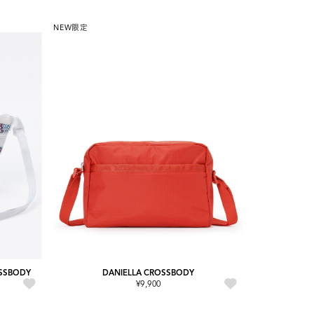
NEW
限定
OSSBODY
DANIELLA CROSSBODY
¥9,900