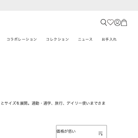
コラボレーション
コレクション
ニュース
お手入れ
ンとサイズを展開。通勤・通学、旅行、デイリー使いまでさま
表示順
価格が低い