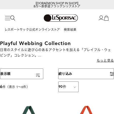
【DORAEMON SHOP IN SHOP】
8/5～表参道フラッグシップストア
レスポートサック公式オンラインストア
検索結果
Playful Webbing Collection
日常のスタイルに遊び心のあるアクセントを加える「プレイフル・ウェ
ビング」コレクション。
もっと見る
コントラストの効いた配色が印象的。2サイズのハンモックバッグとビッ
グトートを展開し、軽量で機能性にも優れ、デイリーからアクティブな
シーンまで幅広く活躍します。
表示順
絞り込み
6
90
件
件（表示 1〜6件）