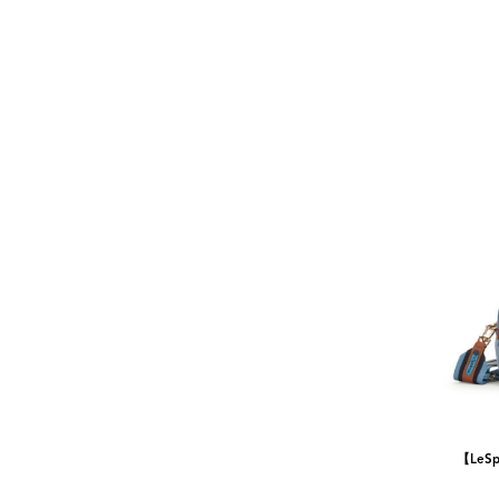
【LeSp