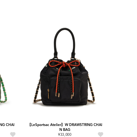
ING CHAI
【LeSportsac Atelier】W DRAWSTRING CHAI
N BAG
¥33,000