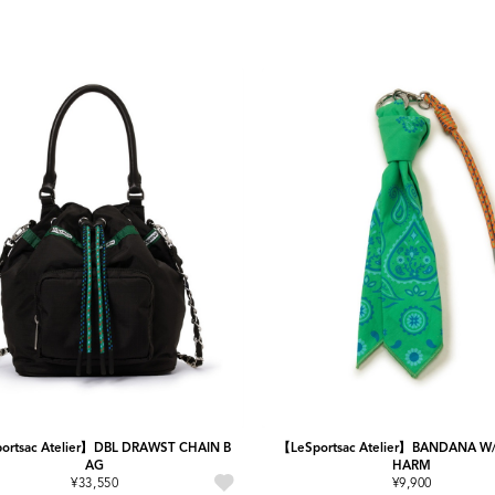
ortsac Atelier】DBL DRAWST CHAIN B
【LeSportsac Atelier】BANDANA W
AG
HARM
¥33,550
¥9,900