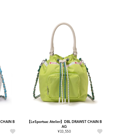
 CHAIN B
【LeSportsac Atelier】DBL DRAWST CHAIN B
AG
¥33,550