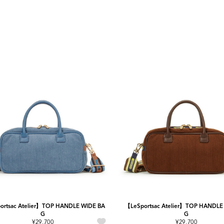
ortsac Atelier】TOP HANDLE WIDE BA
【LeSportsac Atelier】TOP HANDLE
G
G
¥29,700
¥29,700