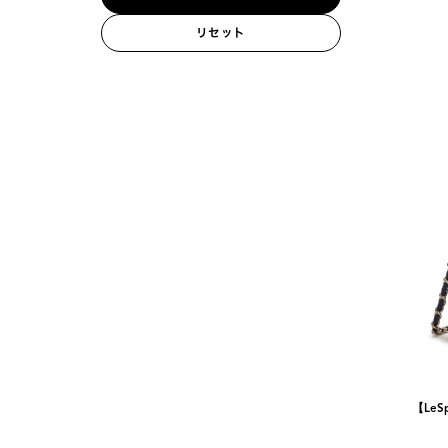
リセット
【LeSp