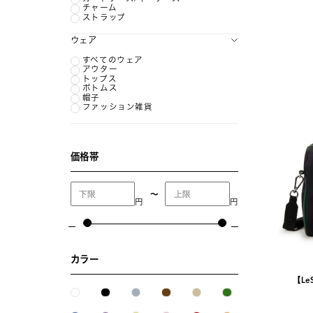
チャーム
ストラップ
ウェア
すべてのウェア
アウター
トップス
ボトムス
帽子
ファッション雑貨
価格帯
〜
円
円
カラー
【LeS