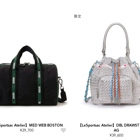
限定
portsac Atelier】MED WEB BOSTON
【LeSportsac Atelier】DBL DRAWST
¥29,700
AG
¥39,600