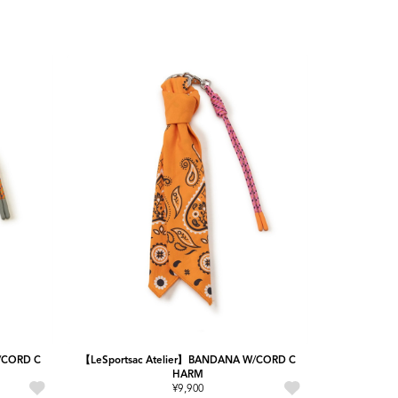
/CORD C
【LeSportsac Atelier】BANDANA W/CORD C
HARM
¥9,900