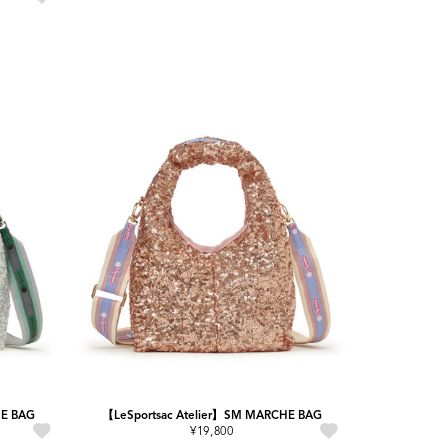
HE BAG
【LeSportsac Atelier】SM MARCHE BAG
¥19,800