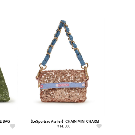
HE BAG
【LeSportsac Atelier】CHAIN MINI CHARM
¥14,300