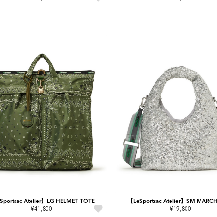
Sportsac Atelier】LG HELMET TOTE
【LeSportsac Atelier】SM MARC
¥41,800
¥19,800