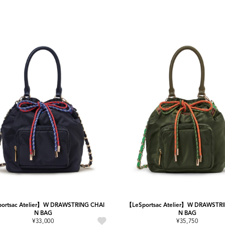
ortsac Atelier】W DRAWSTRING CHAI
【LeSportsac Atelier】W DRAWSTR
N BAG
N BAG
¥33,000
¥35,750