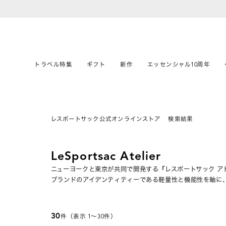
トラベル特集
ギフト
新作
エッセンシャル10周年
レスポートサック公式オンラインストア
検索結果
LeSportsac Atelier
ニューヨークと東京が共同で開発する『レスポートサック ア
ブランドのアイデンティティーである軽量性と機能性を軸に
30
件（表示 1〜30件）