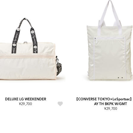
DELUXE LG WEEKENDER
【CONVERSE TOKYO×LeSportsac
¥29,700
AY TH BKPK W/GMT
¥29,700