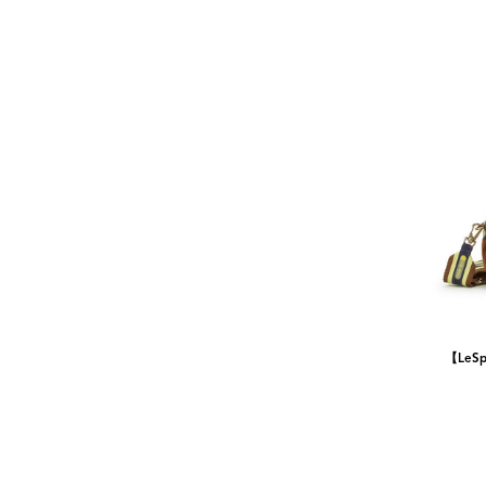
【LeSp