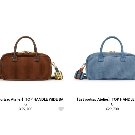
ortsac Atelier】TOP HANDLE WIDE BA
【LeSportsac Atelier】TOP HANDLE
G
G
¥29,700
¥29,700