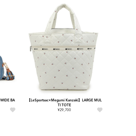
 WIDE BA
【LeSportsac×Megumi Kanzaki】LARGE MUL
TI TOTE
¥29,700