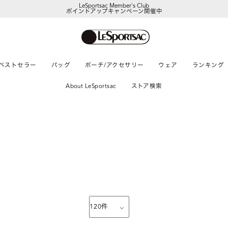
【DORAEMON SHOP IN SHOP】
8/5～表参道フラッグシップストア
ベストセラー
バッグ
ポーチ/アクセサリー
ウェア
ランキング
About LeSportsac
ストア検索
120
件