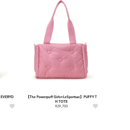
】EVERYD
【The Powerpuff Girls×LeSportsac】PUFFY T
H TOTE
¥29,700