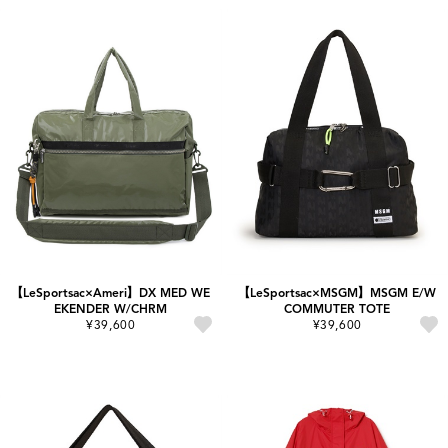
【LeSportsac×Ameri】DX MED WE
【LeSportsac×MSGM】MSGM E/W
EKENDER W/CHRM
COMMUTER TOTE
¥39,600
¥39,600