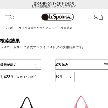
【DORAEMON SHOP IN SHOP】
8/5～表参道フラッグシップストア
レスポートサック公式オンラインストア
検索結果
検索結果
レスポートサック公式オンラインストアの検索結果です。
表示順
価格が高い
絞り込み
1,423
60
件
件（表示 1〜60件）