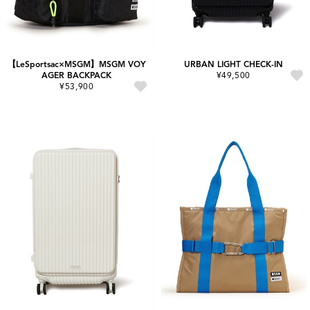
【LeSportsac×MSGM】MSGM VOY
URBAN LIGHT CHECK-IN
AGER BACKPACK
¥49,500
¥53,900