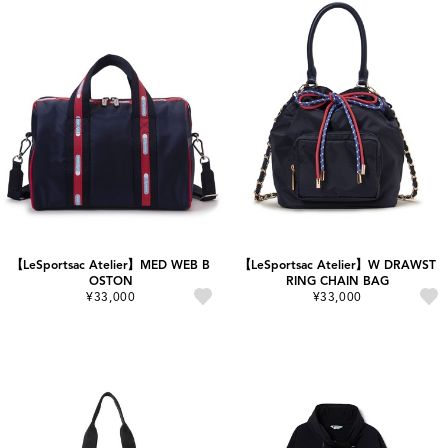
【LeSportsac Atelier】MED WEB B
【LeSportsac Atelier】W DRAWST
OSTON
RING CHAIN BAG
¥33,000
¥33,000