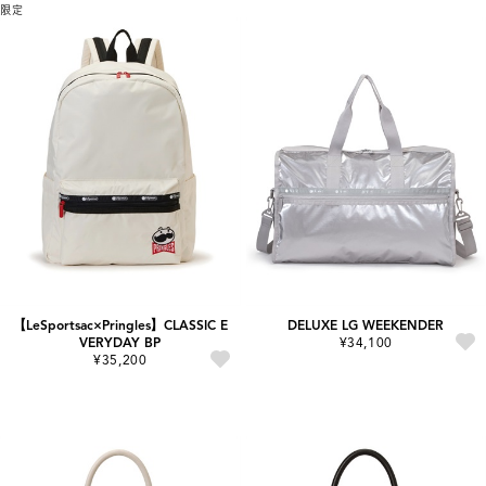
限定
【LeSportsac×Pringles】CLASSIC E
DELUXE LG WEEKENDER
VERYDAY BP
¥34,100
¥35,200