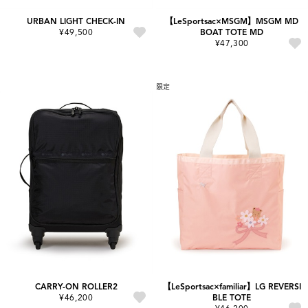
URBAN LIGHT CHECK-IN
【LeSportsac×MSGM】MSGM MD
¥49,500
BOAT TOTE MD
¥47,300
限定
CARRY-ON ROLLER2
【LeSportsac×familiar】LG REVERSI
¥46,200
BLE TOTE