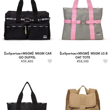
【LeSportsac×MSGM】MSGM CAR
【LeSportsac×MSGM】MSGM LG B
GO DUFFEL
OAT TOTE
¥59,400
¥58,300