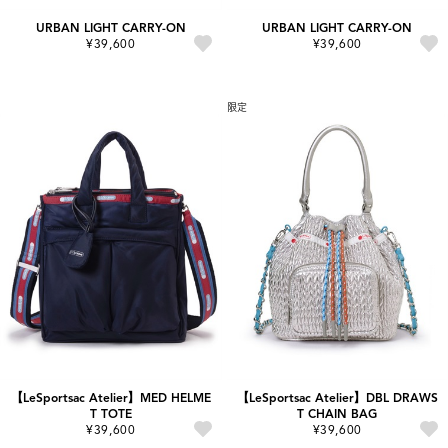
URBAN LIGHT CARRY-ON
URBAN LIGHT CARRY-ON
¥39,600
¥39,600
限定
【LeSportsac Atelier】MED HELME
【LeSportsac Atelier】DBL DRAWS
T TOTE
T CHAIN BAG
¥39,600
¥39,600