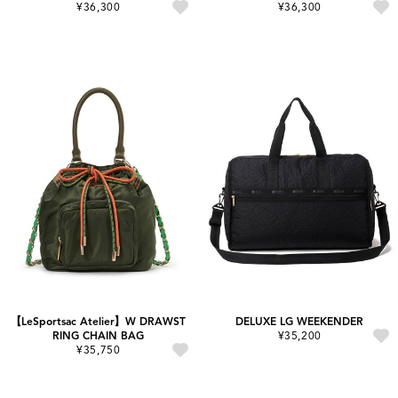
¥36,300
¥36,300
【LeSportsac Atelier】W DRAWST
DELUXE LG WEEKENDER
RING CHAIN BAG
¥35,200
¥35,750