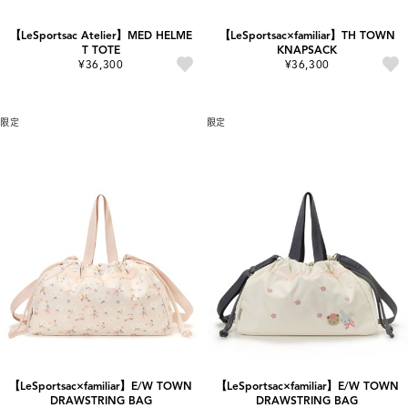
【LeSportsac Atelier】MED HELME
【LeSportsac×familiar】TH TOWN
T TOTE
KNAPSACK
¥36,300
¥36,300
限定
限定
【LeSportsac×familiar】E/W TOWN
【LeSportsac×familiar】E/W TOWN
DRAWSTRING BAG
DRAWSTRING BAG