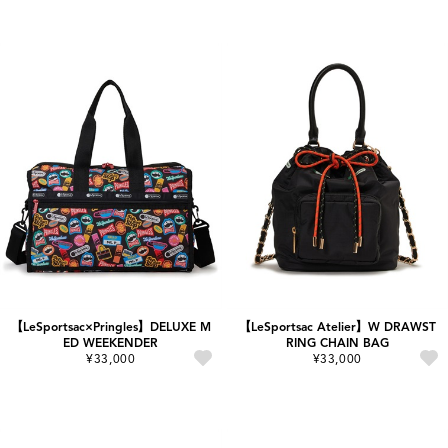
【LeSportsac×Pringles】DELUXE M
【LeSportsac Atelier】W DRAWST
ED WEEKENDER
RING CHAIN BAG
¥33,000
¥33,000