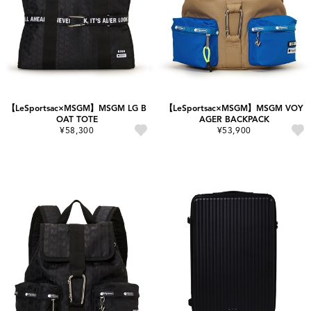
【LeSportsac×MSGM】MSGM LG B
【LeSportsac×MSGM】MSGM VOY
OAT TOTE
AGER BACKPACK
¥58,300
¥53,900