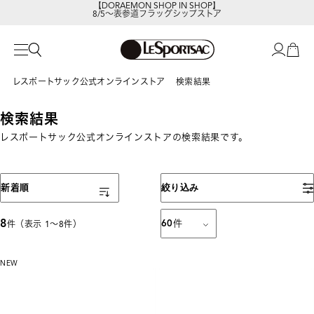
【DORAEMON SHOP IN SHOP】
8/5～表参道フラッグシップストア
レスポートサックの新作を
今すぐ見る
レスポートサック公式オンラインストア
検索結果
検索結果
レスポートサック公式オンラインストアの検索結果です。
表示順
新着順
絞り込み
8
60
件
件（表示 1〜8件）
NEW