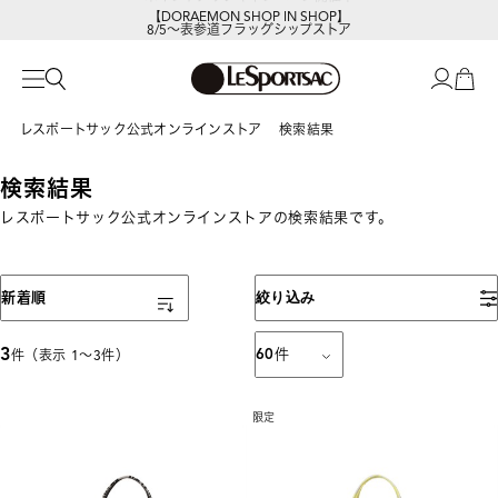
【DORAEMON SHOP IN SHOP】
8/5～表参道フラッグシップストア
レスポートサック公式オンラインストア
検索結果
検索結果
レスポートサック公式オンラインストアの検索結果です。
表示順
新着順
絞り込み
3
60
件
件（表示 1〜3件）
限定