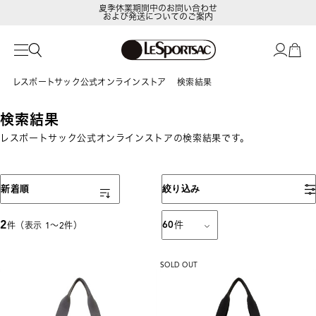
夏季休業期間中のお問い合わせ
および発送についてのご案内
レスポートサック公式オンラインストア
検索結果
検索結果
レスポートサック公式オンラインストアの検索結果です。
表示順
新着順
絞り込み
2
60
件
件（表示 1〜2件）
SOLD OUT