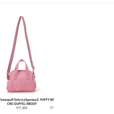
owerpuff Girls×LeSportsac】PUFFY MI
CRO DUFFEL XBODY
¥17,600