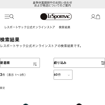
夏季休業期間中のお問い合わせ
および発送についてのご案内
レスポートサック公式オンラインストア
検索結果
検索結果
レスポートサック公式オンラインストアの検索結果です。
表示順
新着順
絞り込み
3
60
件
件（表示 1〜3件）
限定