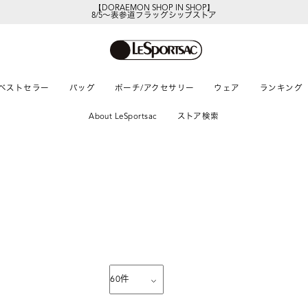
【DORAEMON SHOP IN SHOP】
8/5～表参道フラッグシップストア
レスポートサックの新作を
今すぐ見る
ベストセラー
バッグ
ポーチ/アクセサリー
ウェア
ランキング
About LeSportsac
ストア検索
60
件