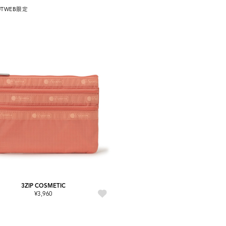
UT
WEB限定
3ZIP COSMETIC
¥3,960