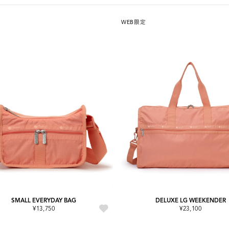
WEB限定
SMALL EVERYDAY BAG
DELUXE LG WEEKENDER
¥13,750
¥23,100