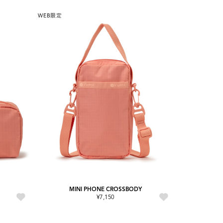
WEB限定
MINI PHONE CROSSBODY
¥7,150