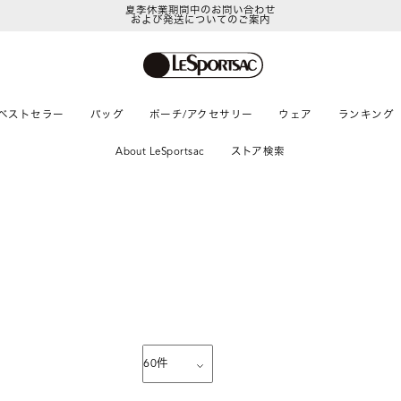
夏季休業期間中のお問い合わせ
および発送についてのご案内
LeSportsac Member's Club
ポイントアップキャンペーン開催中
ベストセラー
バッグ
ポーチ/アクセサリー
ウェア
ランキング
About LeSportsac
ストア検索
60
件