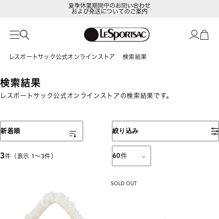
夏季休業期間中のお問い合わせ
および発送についてのご案内
レスポートサック公式オンラインストア
検索結果
検索結果
レスポートサック公式オンラインストアの検索結果です。
表示順
新着順
絞り込み
3
60
件
件（表示 1〜3件）
SOLD OUT