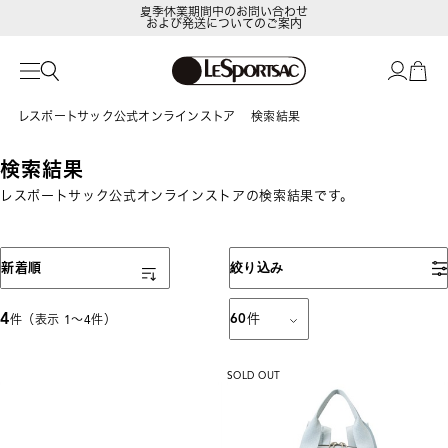
夏季休業期間中のお問い合わせ
および発送についてのご案内
レスポートサック公式オンラインストア
検索結果
検索結果
レスポートサック公式オンラインストアの検索結果です。
表示順
新着順
絞り込み
4
60
件
件（表示 1〜4件）
SOLD OUT