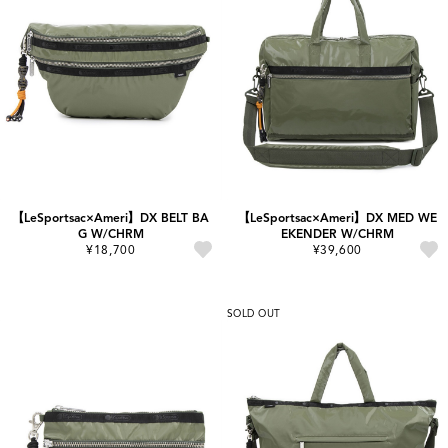
【LeSportsac×Ameri】DX BELT BA
【LeSportsac×Ameri】DX MED WE
G W/CHRM
EKENDER W/CHRM
¥18,700
¥39,600
SOLD OUT