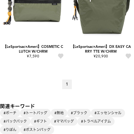
【LeSportsac×Ameri】COSMETIC C
【LeSportsac×Ameri】DX EASY CA
LUTCH W/CHRM
RRY TTE W/CHRM
¥7,590
¥20,900
1
関連キーワード
#ポーチ
#トートバッグ
#無地
#ブラック
#エッセンシャル
#バックパック
#ギフト
#ママバッグ
#トラベルアイテム
#りぼん
#ボストンバッグ