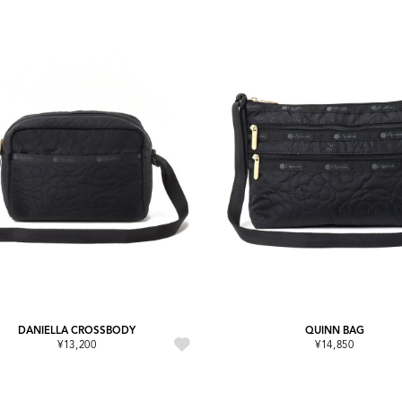
DANIELLA CROSSBODY
QUINN BAG
¥13,200
¥14,850