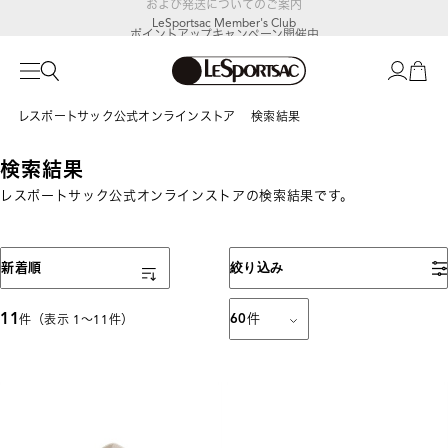
LeSportsac Member's Club
ポイントアップキャンペーン開催中
レスポートサック公式オンラインストア
検索結果
検索結果
レスポートサック公式オンラインストアの検索結果です。
表示順
新着順
絞り込み
11
60
件
件（表示 1〜11件）