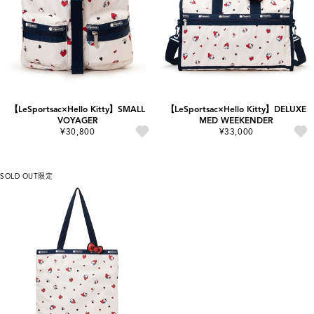
【LeSportsac×Hello Kitty】SMALL
【LeSportsac×Hello Kitty】DELUXE
VOYAGER
MED WEEKENDER
¥30,800
¥33,000
SOLD OUT
限定