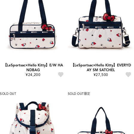
【LeSportsac×Hello Kitty】E/W HA
【LeSportsac×Hello Kitty】EVERYD
NDBAG
AY SM SATCHEL
¥24,200
¥27,500
SOLD OUT
SOLD OUT
限定