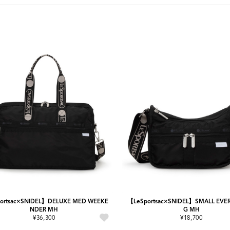
ortsac×SNIDEL】DELUXE MED WEEKE
【LeSportsac×SNIDEL】SMALL EVE
NDER MH
G MH
¥36,300
¥18,700