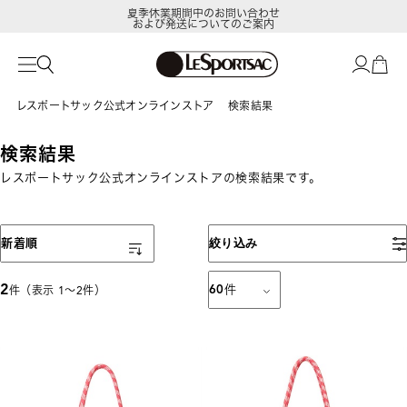
夏季休業期間中のお問い合わせ
および発送についてのご案内
レスポートサック公式オンラインストア
検索結果
検索結果
レスポートサック公式オンラインストアの検索結果です。
表示順
新着順
絞り込み
2
60
件
件（表示 1〜2件）