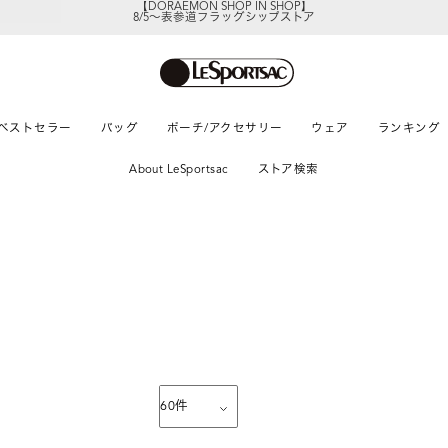
8/5～表参道フラッグシップストア
レスポートサックの新作を
今すぐ見る
ベストセラー
バッグ
ポーチ/アクセサリー
ウェア
ランキング
About LeSportsac
ストア検索
60
件