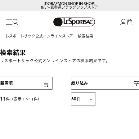
【DORAEMON SHOP IN SHOP】
8/5～表参道フラッグシップストア
レスポートサック公式オンラインストア
検索結果
検索結果
レスポートサック公式オンラインストアの検索結果です。
表示順
新着順
絞り込み
11
60
件
件（表示 1〜11件）