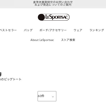
および発送についてのご案内
LeSportsac Member's Club
ポイントアップキャンペーン開催中
ベストセラー
バッグ
ポーチ/アクセサリー
ウェア
ランキング
About LeSportsac
ストア検索
g
めのビッグトート
60
件