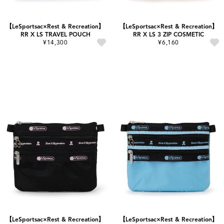
【LeSportsac×Rest & Recreation】
【LeSportsac×Rest & Recreation】
RR X LS TRAVEL POUCH
RR X LS 3 ZIP COSMETIC
¥14,300
¥6,160
【LeSportsac×Rest & Recreation】
【LeSportsac×Rest & Recreation】