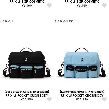
RR X LS 3 ZIP COSMETIC
RR X LS 3 ZIP COSMETIC
¥6,160
¥6,160
SOLD OUT
SOLD OUT
限定
【LeSportsac×Rest & Recreation】
【LeSportsac×Rest & Recreation】
RR X LS POCKET CROSSBODY
RR X LS POCKET CROSSBODY
¥25,850
¥25,850