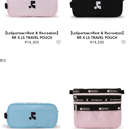
【LeSportsac×Rest & Recreation】
【LeSportsac×Rest & Recreation】
RR X LS TRAVEL POUCH
RR X LS TRAVEL POUCH
¥14,300
¥14,300
限定