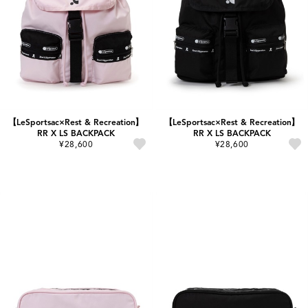
【LeSportsac×Rest & Recreation】
【LeSportsac×Rest & Recreation】
RR X LS BACKPACK
RR X LS BACKPACK
¥28,600
¥28,600