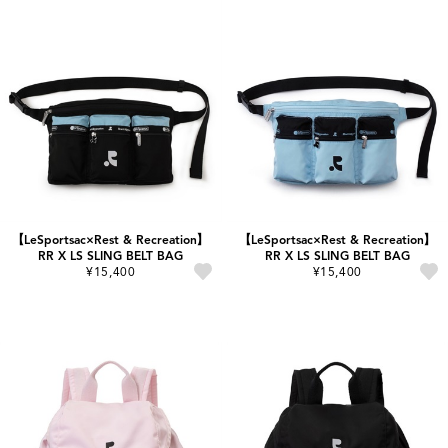
【LeSportsac×Rest & Recreation】
【LeSportsac×Rest & Recreation】
RR X LS SLING BELT BAG
RR X LS SLING BELT BAG
¥15,400
¥15,400