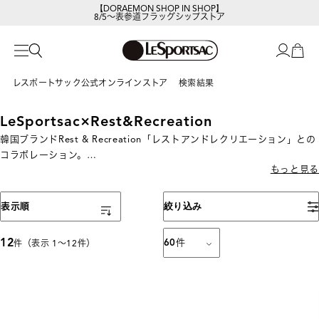
【DORAEMON SHOP IN SHOP】
8/5～表参道フラッグシップストア
レスポートサックの新作を
今すぐ見る
レスポートサック公式オンラインストア
検索結果
LeSportsac×Rest&Recreation
韓国ブランドRest & Recreation「レストアンドレクリエーション」との
コラボレーション。
もっと見る
バッグパック、ボディバッグ、ポーチなど全５アイテムの日常の外出から
旅行まで幅広いシーンで活躍する、ファッショナブルで実用的なコレク
ションです。
表示順
絞り込み
12
60
件
件（表示 1〜12件）