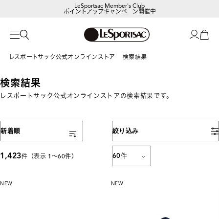
ポイントアップキャンペーン開催中
【DORAEMON SHOP IN SHOP】
8/5～表参道フラッグシップストア
レスポートサック公式オンラインストア
検索結果
検索結果
レスポートサック公式オンラインストアの検索結果です。
表示順
新着順
絞り込み
1,423
60
件
件（表示 1〜60件）
NEW
NEW