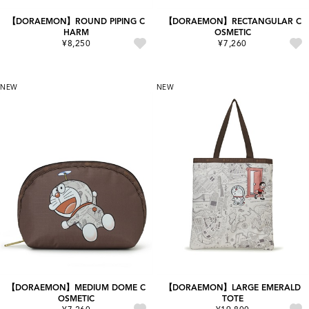
【DORAEMON】ROUND PIPING C
【DORAEMON】RECTANGULAR C
HARM
OSMETIC
¥8,250
¥7,260
NEW
NEW
【DORAEMON】MEDIUM DOME C
【DORAEMON】LARGE EMERALD
OSMETIC
TOTE