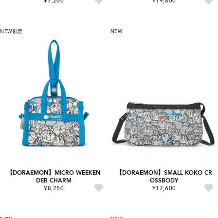
¥7,260
¥19,800
NEW
限定
NEW
【DORAEMON】MICRO WEEKEN
【DORAEMON】SMALL KOKO CR
DER CHARM
OSSBODY
¥8,250
¥17,600