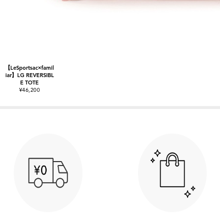
【LeSportsac×famil
iar】LG REVERSIBL
E TOTE
¥46,200