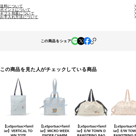
送料について
ポイントについて
ギフト包装について
お手入れ方法について
この商品をシェア
この商品を見た人がチェックしている商品
【LeSportsac×famil
【LeSportsac×famil
【LeSportsac×famil
【LeSportsac×f
iar】VERTICAL TO
iar】MICRO WEEK
iar】E/W TOWN D
iar】E/W TOW
WN TOTE
ENDER CHARM
RAWSTRING BAG
RAWSTRING 