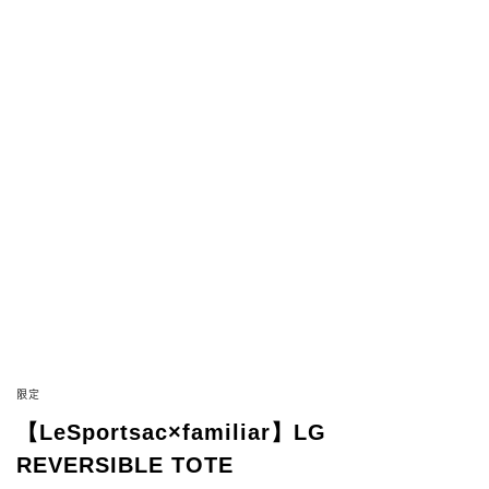
限定
【LeSportsac×familiar】LG
REVERSIBLE TOTE