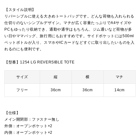
【スタイル説明】
リバーシブルに使える大きめトートバッグです。どんな荷物も入れられる
仕切りのないシンプルデザイン。マチが広く容量たっぷりでA4サイズや
PCもゆったり収納でき、通勤や通学はもちろん、ジム通いなど荷物が多
い日やママバッグ、旅行用にもおすすめです。サイドポケットには500ml
ペットボトルが入り、スマホやICカードなどすぐに取り出したいものを入
れるのにも便利です。
【型番】1254 LG REVERSIBLE TOTE
サイズ
縦
横
マチ
フリー
36cm
36cm
14cm
【仕様】
メイン開閉部：ファスナー無し
外側：オープンポケット×2
内側：オープンポケット×2