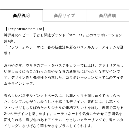
商品説明
商品サイズ
商品詳細
【LeSportsac×familiar】
神戸発のベビー・子ども関連ブランド「familiar」とのコラボレーション
第4弾。
「フラワー」をテーマに、春の新生活を彩るパステルカラーアイテムが登
場！
お花やクマ、ウサギのアートをパステルカラーで仕上げ、ファミリアらし
い刺しゅうにもこだわった華やかな春の新生活にぴったりなデザインで
す。デザイン性と機能性を両立した、コラボレーションならではのアイテ
ムをラインナップ。
春らしいパステルピンクをベースに、お花とクマを刺しゅうであしらっ
た、シンプルながらも愛らしさを感じるデザイン。裏面には、お花・ク
マ・ウサギをちりばめたオリジナルの総柄プリントを施し、表裏で異なる
2つのデザインを楽しめます。コーディネートや気分に合わせて雰囲気を
変えられる、遊び心のあるアイテム。やさしいカラーリングで、春のスタ
イリングにさりげなく華やかさをプラスしてくれます。