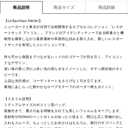
商品説明
商品サイズ
商品詳細
【LeSportsac Atelier】
ニューヨークと東京が共同で企画開発するカプセルコレクション「レスポ
ートサック アトリエ」。ブランドのアイデンティティーである軽量さと機
能性を継承しながら最新素材や革新的な試みを取り入れ、新しいレスポー
トサックを表現したコレクションです。
持ち手から側面までつながるレッドのロゴテープが目を引く、アイコニッ
クなデザイン。
深い海の青に浮かぶ赤い光の揺らぎをイメージした、サテン調生地のネイ
ビーです。
上品な光沢感が、コーディネートをさりげなく引き立てます。
裏地にあしらった鮮やかなロープモチーフのボーダー柄もポイント。
【スタイル説明】
ミディアムサイズのボストン型バッグ。
底板付きで、重さのある荷物を入れても美しいフォルムをキープします。
長財布や500mlのペットボトルがゆったり収まり、間口も広く荷物の出し
入れもスムーズ。ちょっとしたお出かけはもちろん、旅行のサブバッグと