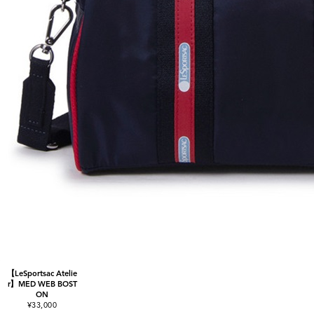
【LeSportsac Atelie
r】MED WEB BOST
ON
¥33,000