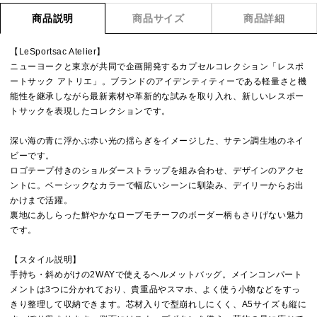
商品説明
商品サイズ
商品詳細
【LeSportsac Atelier】
ニューヨークと東京が共同で企画開発するカプセルコレクション「レスポ
ートサック アトリエ」。ブランドのアイデンティティーである軽量さと機
能性を継承しながら最新素材や革新的な試みを取り入れ、新しいレスポー
トサックを表現したコレクションです。
深い海の青に浮かぶ赤い光の揺らぎをイメージした、サテン調生地のネイ
ビーです。
ロゴテープ付きのショルダーストラップを組み合わせ、デザインのアクセ
ントに。ベーシックなカラーで幅広いシーンに馴染み、デイリーからお出
かけまで活躍。
裏地にあしらった鮮やかなロープモチーフのボーダー柄もさりげない魅力
です。
【スタイル説明】
手持ち・斜めがけの2WAYで使えるヘルメットバッグ。メインコンパート
メントは3つに分かれており、貴重品やスマホ、よく使う小物などをすっ
きり整理して収納できます。芯材入りで型崩れしにくく、A5サイズも縦に