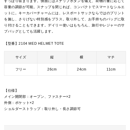
すっぽり収まります。側面にはスナップボタンを備え、荷物の量に応じて
容量の調節が可能。スナップを閉じれば、コンパクトでスマートなシルエ
ットに。キーカバーチャームには、レスポートサックならではのプリント
を施し、さりげない特別感をプラス。取り外して、お手持ちのバッグに取
り付けることもできます。デイリー使いはもちろん、旅行やレジャーのサ
ブバッグとしても活躍します。
【型番】2104 MED HELMET TOTE
サイズ
縦
横
マチ
フリー
26cm
24cm
11cm
【仕様】
メイン開閉部：オープン、ファスナー×2
外側：ポケット×2
ショルダーストラップ：取り外し・長さ調節可