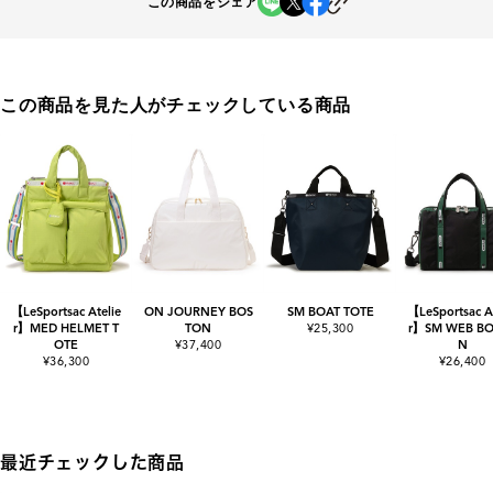
この商品をシェア
この商品を見た人がチェックしている商品
【LeSportsac Atelie
ON JOURNEY BOS
SM BOAT TOTE
【LeSportsac At
r】MED HELMET T
TON
¥25,300
r】SM WEB B
OTE
¥37,400
N
¥36,300
¥26,400
最近チェックした商品