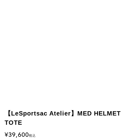
【LeSportsac Atelier】MED HELMET
TOTE
39,600
税込